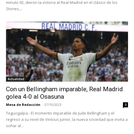
minuto 92, dieron la victoria al Real Madrid en el clásico de los
Stones,...
Actualidad
Con un Bellingham imparable, Real Madrid
golea 4-0 al Osasuna
Mesa de Redacción
-
07/10/2023
0
Tegucigalpa.- El momento imparable de Jude Bellingham y el
regreso a su nivel de Vinícius Junior, la nueva sociedad que invita a
soñar al...