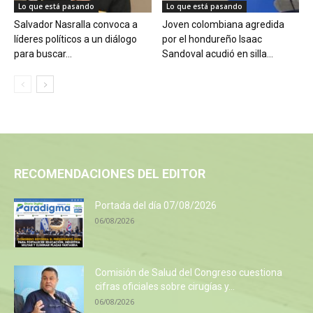
Lo que está pasando
Lo que está pasando
Salvador Nasralla convoca a
Joven colombiana agredida
líderes políticos a un diálogo
por el hondureño Isaac
para buscar...
Sandoval acudió en silla...
RECOMENDACIONES DEL EDITOR
Portada del día 07/08/2026
06/08/2026
Comisión de Salud del Congreso cuestiona
cifras oficiales sobre cirugías y...
06/08/2026