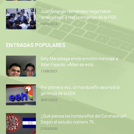
Juan Orlando Hernández niega haber
amenazado a representantes de la PGR...
06/08/2026
ENTRADAS POPULARES
Rely Maradiaga envía emotivo mensaje a
Allan Fajardo, «Allan se está...
11/08/2021
Por primera vez, un hondureño asumirá la
gerencia de la EEH
30/01/2022
¿Qué piensa los hondureños del Coronavirus?
Según el estudio número 79...
27/03/2020