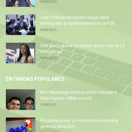
06/08/2026
Juan Orlando Hernández niega haber
amenazado a representantes de la PGR...
06/08/2026
CNA alerta que la corrupción drena más de L3
mil millones...
06/08/2026
ENTRADAS POPULARES
Rely Maradiaga envía emotivo mensaje a
Allan Fajardo, «Allan se está...
11/08/2021
Por primera vez, un hondureño asumirá la
gerencia de la EEH