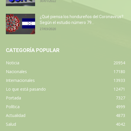
30/01/2022
¿Qué piensa los hondureños del Coronavirus?
Según el estudio número 79...
27/03/2020
CATEGORÍA POPULAR
Noticia
20954
Nacionales
17180
Internacionales
13933
Lo que está pasando
12471
Portada
7327
Política
4999
Actualidad
4873
Salud
4042