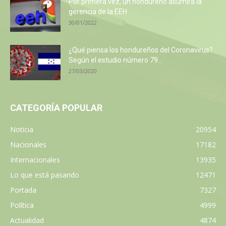
Por primera vez, un hondureño asumirá la
gerencia de la EEH
30/01/2022
¿Qué piensa los hondureños del Coronavirus?
Según el estudio número 79...
27/03/2020
CATEGORÍA POPULAR
Noticia
20954
Nacionales
17182
Internacionales
13935
Lo que está pasando
12471
Portada
7327
Política
4999
Actualidad
4874