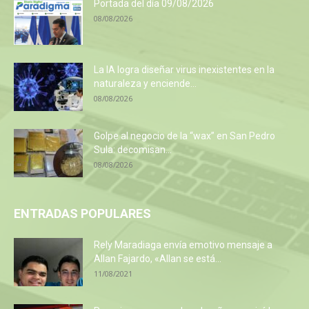
Portada del día 09/08/2026
08/08/2026
La IA logra diseñar virus inexistentes en la
naturaleza y enciende...
08/08/2026
Golpe al negocio de la “wax” en San Pedro
Sula: decomisan...
08/08/2026
ENTRADAS POPULARES
Rely Maradiaga envía emotivo mensaje a
Allan Fajardo, «Allan se está...
11/08/2021