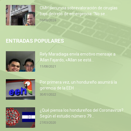
CMH denuncia sobrevaloración de cirugías
bajo decreto de emergencia: “No se...
06/08/2026
ENTRADAS POPULARES
Rely Maradiaga envía emotivo mensaje a
Allan Fajardo, «Allan se está...
11/08/2021
Por primera vez, un hondureño asumirá la
gerencia de la EEH
30/01/2022
¿Qué piensa los hondureños del Coronavirus?
Según el estudio número 79...
27/03/2020