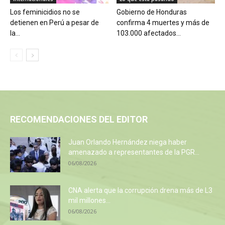
Los feminicidios no se
Gobierno de Honduras
detienen en Perú a pesar de
confirma 4 muertes y más de
la...
103.000 afectados...
RECOMENDACIONES DEL EDITOR
Juan Orlando Hernández niega haber
amenazado a representantes de la PGR...
06/08/2026
CNA alerta que la corrupción drena más de L3
mil millones...
06/08/2026