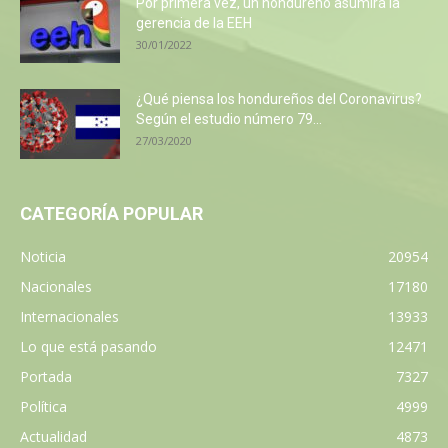
Por primera vez, un hondureño asumirá la
gerencia de la EEH
30/01/2022
¿Qué piensa los hondureños del Coronavirus?
Según el estudio número 79...
27/03/2020
CATEGORÍA POPULAR
Noticia
20954
Nacionales
17180
Internacionales
13933
Lo que está pasando
12471
Portada
7327
Política
4999
Actualidad
4873