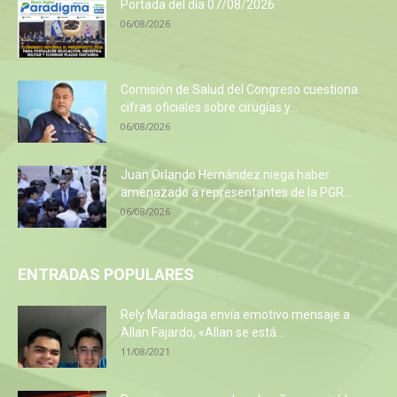
Portada del día 07/08/2026
06/08/2026
Comisión de Salud del Congreso cuestiona
cifras oficiales sobre cirugías y...
06/08/2026
Juan Orlando Hernández niega haber
amenazado a representantes de la PGR...
06/08/2026
ENTRADAS POPULARES
Rely Maradiaga envía emotivo mensaje a
Allan Fajardo, «Allan se está...
11/08/2021