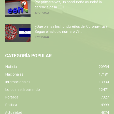
Por primera vez, un hondureño asumirá la
gerencia de la EEH
30/01/2022
¿Qué piensa los hondureños del Coronavirus?
Según el estudio número 79...
27/03/2020
CATEGORÍA POPULAR
Noticia
20954
Nacionales
17181
Internacionales
13934
Lo que está pasando
12471
Portada
7327
Política
4999
Actualidad
4874