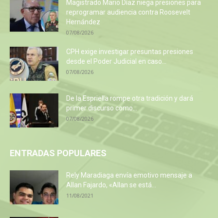
Magistrado Mario Díaz niega presiones para
reprogramar audiencia contra Roosevelt
Hernández
07/08/2026
CPH exige investigar presuntas presiones
desde el Poder Judicial en caso...
07/08/2026
De la Espriella rompe otra tradición y dará
primer discurso como...
07/08/2026
ENTRADAS POPULARES
Rely Maradiaga envía emotivo mensaje a
Allan Fajardo, «Allan se está...
11/08/2021