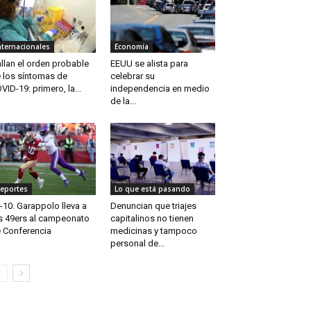
nternacionales
Economía
llan el orden probable
EEUU se alista para
 los síntomas de
celebrar su
VID-19: primero, la...
independencia en medio
de la...
eportes
Lo que está pasando
-10. Garappolo lleva a
Denuncian que triajes
s 49ers al campeonato
capitalinos no tienen
 Conferencia
medicinas y tampoco
personal de...