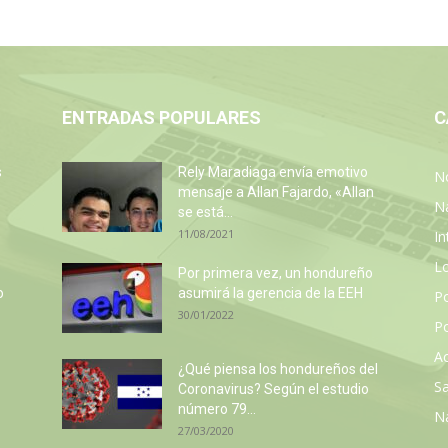
ENTRADAS POPULARES
C
s
Rely Maradiaga envía emotivo
No
mensaje a Allan Fajardo, «Allan
N
se está...
11/08/2021
In
L
Por primera vez, un hondureño
o
asumirá la gerencia de la EEH
P
30/01/2022
Po
Ac
¿Qué piensa los hondureños del
Sa
Coronavirus? Según el estudio
número 79...
N
27/03/2020