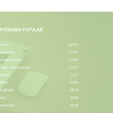
ATEGORÍA POPULAR
ticia
20954
acionales
17180
ternacionales
13934
o que está pasando
12471
ortada
7327
lítica
4999
tualidad
4874
lud
4042
acionales
4008