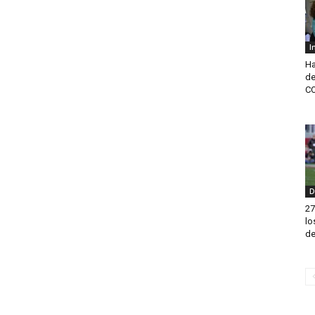
I
Ha
de
CO
D
27
lo
de