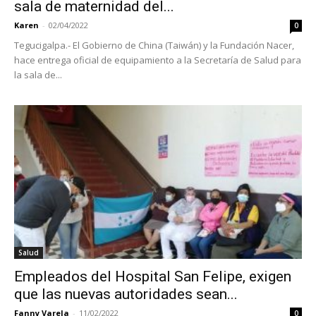
sala de maternidad del...
Karen
-
02/04/2022
0
Tegucigalpa.- El Gobierno de China (Taiwán) y la Fundación Nacer,
hace entrega oficial de equipamiento a la Secretaría de Salud para
la sala de...
Salud
Empleados del Hospital San Felipe, exigen
que las nuevas autoridades sean...
Fanny Varela
-
11/02/2022
0