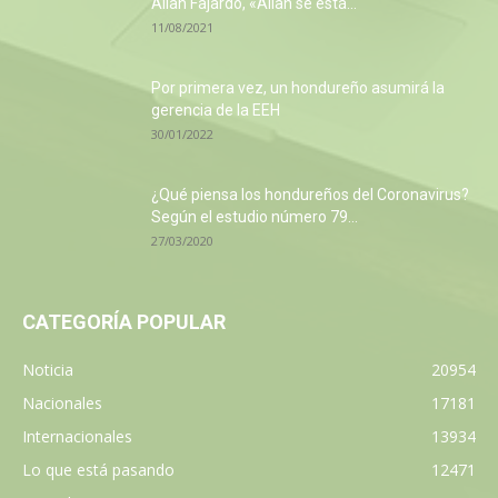
Allan Fajardo, «Allan se está...
11/08/2021
Por primera vez, un hondureño asumirá la
gerencia de la EEH
30/01/2022
¿Qué piensa los hondureños del Coronavirus?
Según el estudio número 79...
27/03/2020
CATEGORÍA POPULAR
Noticia
20954
Nacionales
17181
Internacionales
13934
Lo que está pasando
12471