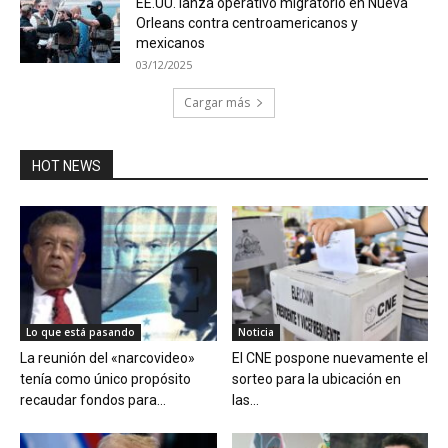
EE.UU. lanza operativo migratorio en Nueva
Orleans contra centroamericanos y
mexicanos
03/12/2025
Cargar más
HOT NEWS
Lo que está pasando
Noticia
La reunión del «narcovideo»
El CNE pospone nuevamente el
tenía como único propósito
sorteo para la ubicación en
recaudar fondos para...
las...