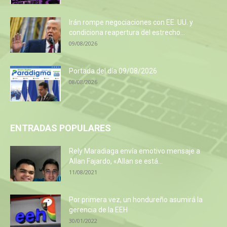
Irán rompe negociaciones con EE. UU. y
condiciona reapertura del estrecho...
09/08/2026
Portada del día 09/08/2026
08/08/2026
ENTRADAS POPULARES
Rely Maradiaga envía emotivo mensaje a
Allan Fajardo, «Allan se está...
11/08/2021
Por primera vez, un hondureño asumirá la
gerencia de la EEH
30/01/2022