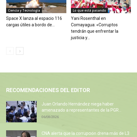
Ciencia y Tecnología
Lo que está pasando
Space X lanza al espacio 116
Yani Rosenthal en
cargas útiles a bordo de...
Comayagua: «Corruptos
tendrán que enfrentar la
justicia y...
RECOMENDACIONES DEL EDITOR
Juan Orlando Hernández niega haber
amenazado a representantes de la PGR...
06/08/2026
CNA alerta que la corrupción drena más de L3