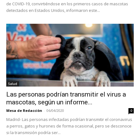
de COVID-19, convirtiéndose en los primeros casos de mascotas
detectados en Estados Unidos, informaron este...
Salud
Las personas podrían transmitir el virus a
mascotas, según un informe...
Mesa de Redacciòn
-
06/04/2020
0
Madrid- Las personas infectadas podrían transmitir el coronavirus
a perros, gatos y hurones de forma ocasional, pero se desconoce
si la transmisión podría ser...