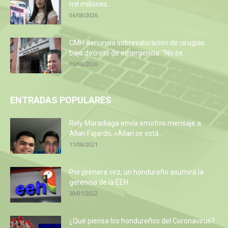
mil millones...
06/08/2026
CMH denuncia sobrevaloración de cirugías
bajo decreto de emergencia: “No se...
06/08/2026
ENTRADAS POPULARES
Rely Maradiaga envía emotivo mensaje a
Allan Fajardo, «Allan se está...
11/08/2021
Por primera vez, un hondureño asumirá la
gerencia de la EEH
30/01/2022
¿Qué piensa los hondureños del Coronavirus?