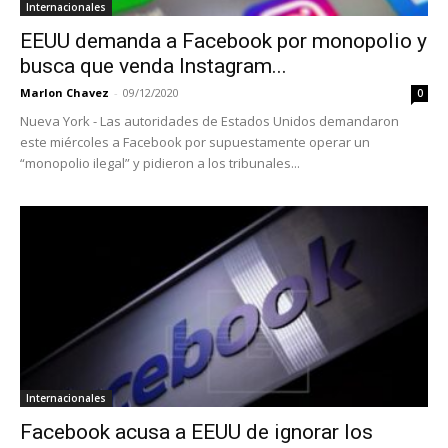
Internacionales
EEUU demanda a Facebook por monopolio y
busca que venda Instagram...
Marlon Chavez
-
09/12/2020
0
Nueva York - Las autoridades de Estados Unidos demandaron
este miércoles a Facebook por supuestamente operar un
“monopolio ilegal” y pidieron a los tribunales...
Internacionales
Facebook acusa a EEUU de ignorar los