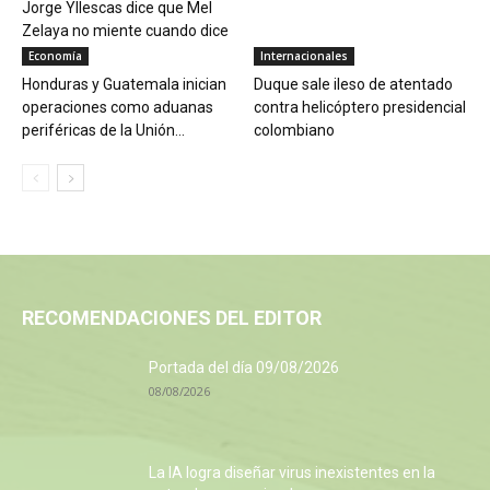
Jorge Yllescas dice que Mel
Zelaya no miente cuando dice
que...
Economía
Internacionales
Honduras y Guatemala inician
Duque sale ileso de atentado
operaciones como aduanas
contra helicóptero presidencial
periféricas de la Unión...
colombiano
RECOMENDACIONES DEL EDITOR
Portada del día 09/08/2026
08/08/2026
La IA logra diseñar virus inexistentes en la