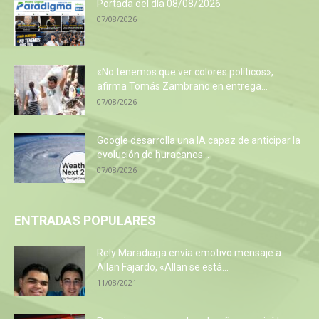
Portada del día 08/08/2026
07/08/2026
«No tenemos que ver colores políticos»,
afirma Tomás Zambrano en entrega...
07/08/2026
Google desarrolla una IA capaz de anticipar la
evolución de huracanes...
07/08/2026
ENTRADAS POPULARES
Rely Maradiaga envía emotivo mensaje a
Allan Fajardo, «Allan se está...
11/08/2021