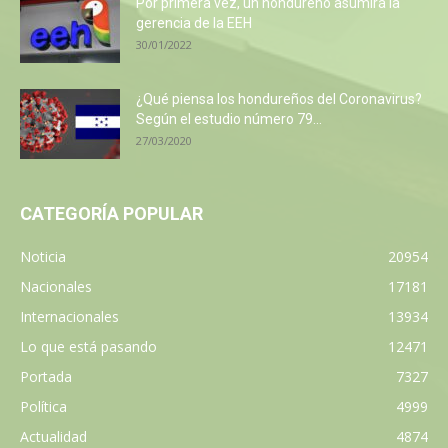
Por primera vez, un hondureño asumirá la
gerencia de la EEH
30/01/2022
¿Qué piensa los hondureños del Coronavirus?
Según el estudio número 79...
27/03/2020
CATEGORÍA POPULAR
Noticia
20954
Nacionales
17181
Internacionales
13934
Lo que está pasando
12471
Portada
7327
Política
4999
Actualidad
4874