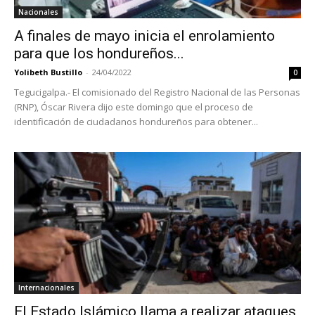
Nacionales
A finales de mayo inicia el enrolamiento
para que los hondureños...
Yolibeth Bustillo
-
24/04/2022
0
Tegucigalpa.- El comisionado del Registro Nacional de las Personas
(RNP), Óscar Rivera dijo este domingo que el proceso de
identificación de ciudadanos hondureños para obtener...
Internacionales
El Estado Islámico llama a realizar ataques