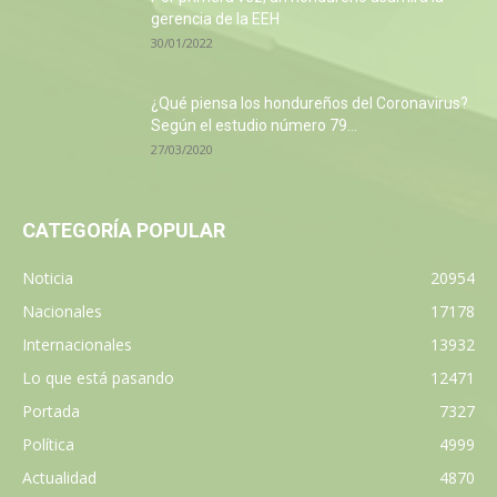
gerencia de la EEH
30/01/2022
¿Qué piensa los hondureños del Coronavirus?
Según el estudio número 79...
27/03/2020
CATEGORÍA POPULAR
Noticia
20954
Nacionales
17178
Internacionales
13932
Lo que está pasando
12471
Portada
7327
Política
4999
Actualidad
4870