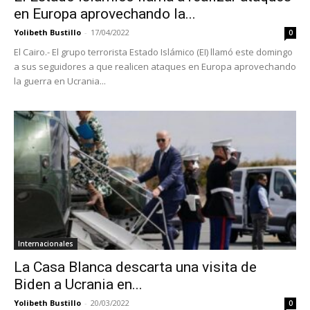
en Europa aprovechando la...
Yolibeth Bustillo
-
17/04/2022
0
El Cairo.- El grupo terrorista Estado Islámico (EI) llamó este domingo
a sus seguidores a que realicen ataques en Europa aprovechando
la guerra en Ucrania...
Internacionales
La Casa Blanca descarta una visita de
Biden a Ucrania en...
Yolibeth Bustillo
-
20/03/2022
0