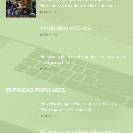
Hernández y mantiene en firme audiencia...
06/08/2026
Portada del día 06/08/2026
05/08/2026
Nueva escalada en el mar Rojo: hutíes atacan
con misiles dos...
05/08/2026
ENTRADAS POPULARES
Rely Maradiaga envía emotivo mensaje a
Allan Fajardo, «Allan se está...
11/08/2021
Por primera vez, un hondureño asumirá la