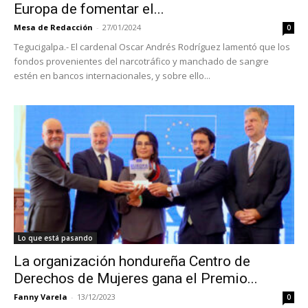
Europa de fomentar el...
Mesa de Redacción
-
27/01/2024
0
Tegucigalpa.- El cardenal Oscar Andrés Rodríguez lamentó que los
fondos provenientes del narcotráfico y manchado de sangre
estén en bancos internacionales, y sobre ello...
Lo que está pasando
La organización hondureña Centro de
Derechos de Mujeres gana el Premio...
Fanny Varela
-
13/12/2023
0