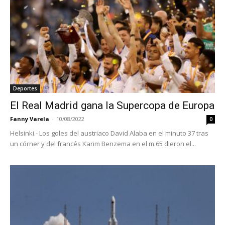
Deportes
El Real Madrid gana la Supercopa de Europa
Fanny Varela
-
10/08/2022
0
Helsinki.- Los goles del austriaco David Alaba en el minuto 37 tras
un córner y del francés Karim Benzema en el m.65 dieron el...