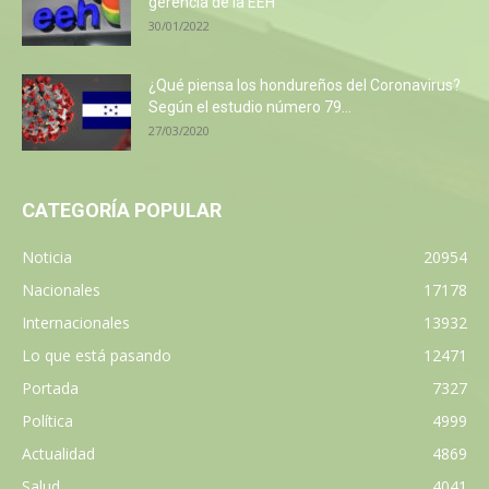
gerencia de la EEH
30/01/2022
¿Qué piensa los hondureños del Coronavirus?
Según el estudio número 79...
27/03/2020
CATEGORÍA POPULAR
Noticia
20954
Nacionales
17178
Internacionales
13932
Lo que está pasando
12471
Portada
7327
Política
4999
Actualidad
4869
Salud
4041