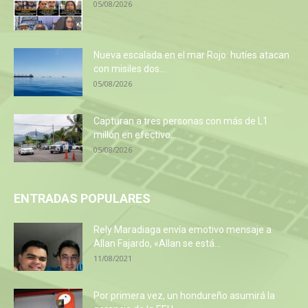
05/08/2026
Nueva escalada en el mar Rojo: hutíes atacan
con misiles dos...
05/08/2026
Capturan a tres personas con más de L1
millón en efectivo...
05/08/2026
ENTRADAS POPULARES
Rely Maradiaga envía emotivo mensaje a
Allan Fajardo, «Allan se está...
11/08/2021
Por primera vez, un hondureño asumirá la