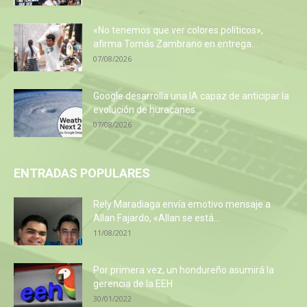
«No tenemos que ver colores políticos»,
afirma Tomás Zambrano en entrega...
07/08/2026
Google desarrolla una IA capaz de anticipar la
evolución de huracanes...
07/08/2026
ENTRADAS POPULARES
Rely Maradiaga envía emotivo mensaje a
Allan Fajardo, «Allan se está...
11/08/2021
Por primera vez, un hondureño asumirá la
gerencia de la EEH
30/01/2022