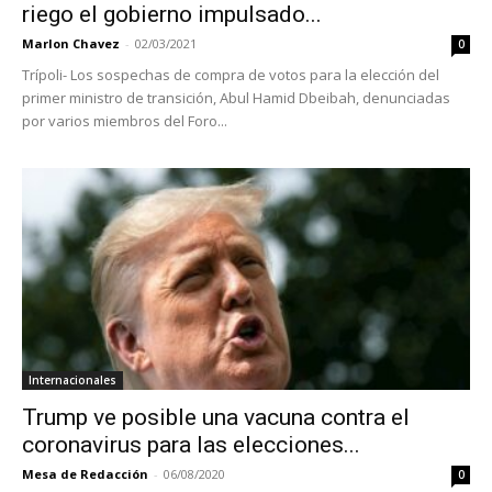
riego el gobierno impulsado...
Marlon Chavez
-
02/03/2021
0
Trípoli- Los sospechas de compra de votos para la elección del
primer ministro de transición, Abul Hamid Dbeibah, denunciadas
por varios miembros del Foro...
Internacionales
Trump ve posible una vacuna contra el
coronavirus para las elecciones...
Mesa de Redacción
-
06/08/2020
0