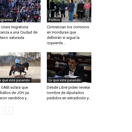
igrantes
Política
 crisis migratoria
Comienzan los comicios
canza a una Ciudad de
en Honduras que
xico saturada
definirán si sigue la
izquierda...
o que está pasando
Lo que está pasando
 OABI aclara que
Desde Libre piden revelar
ballos de JOH ya
nombre de diputados
eron vendidos y...
pedidos en extradición y...