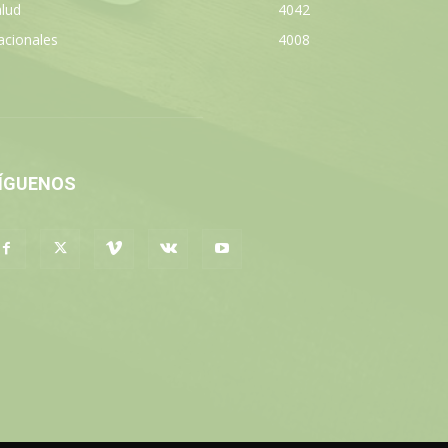
lud
4042
acionales
4008
ÍGUENOS