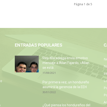
Página 1 de 5
ENTRADAS POPULARES
C
Rely Maradiaga envía emotivo
No
mensaje a Allan Fajardo, «Allan
N
se está...
11/08/2021
In
L
so
Por primera vez, un hondureño
e
asumirá la gerencia de la EEH
P
30/01/2022
Po
Ac
a
¿Qué piensa los hondureños del