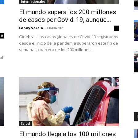
Internacionales
El mundo supera los 200 millones
de casos por Covid-19, aunque...
Fanny Varela
-
08/08/2021
0
0
Ginebra.- Los casos globales de Covid-19 registrados
desde el inicio de la pandemia superaron este fin de
semana la barrera de los 200 millones...
al
Salud
El mundo llega a los 100 millones