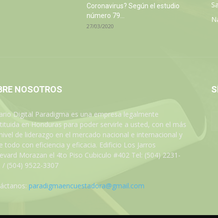
Sa
Coronavirus? Según el estudio
número 79...
N
27/03/2020
BRE NOSOTROS
S
iario Digital Paradigma es una empresa legalmente
tituida en Honduras para poder servirle a usted, con el más
 nivel de liderazgo en el mercado nacional e internacional y
 todo con eficiencia y eficacia. Edificio Los Jarros
evard Morazan el 4to Piso Cubiculo #402 Tel: (504) 2231-
 / (504) 9522-3307
áctanos:
paradigmaencuestadora@gmail.com