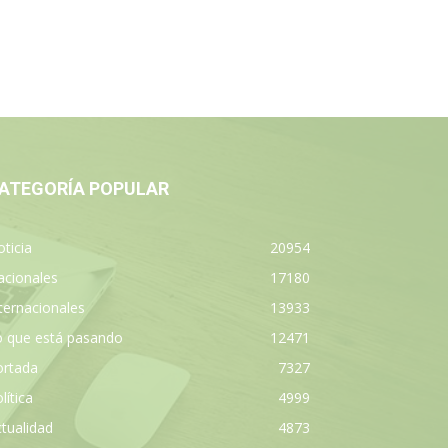
ATEGORÍA POPULAR
ticia
20954
acionales
17180
ternacionales
13933
o que está pasando
12471
ortada
7327
lítica
4999
tualidad
4873