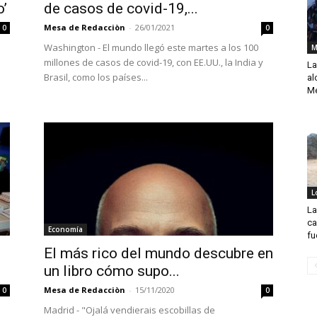
o’
de casos de covid-19,...
Mesa de Redacciòn
-
26/01/2021
0
0
Washington - El mundo llegó este martes a los 100
M
millones de casos de covid-19, con EE.UU., la India y
La
Brasil, como los países...
al
Mé
L
La
ca
Economía
fu
El más rico del mundo descubre en
un libro cómo supo...
Mesa de Redacciòn
-
15/11/2020
0
0
Madrid - "Ojalá vendierais escobillas de