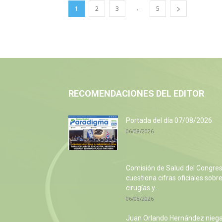
...
1
2
3
5
RECOMENDACIONES DEL EDITOR
Portada del día 07/08/2026
06/08/2026
Comisión de Salud del Congre
cuestiona cifras oficiales sobr
cirugías y...
06/08/2026
Juan Orlando Hernández nieg