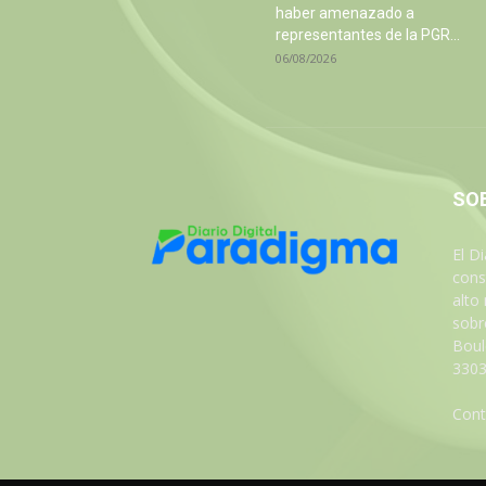
haber amenazado a
representantes de la PGR...
06/08/2026
SO
El D
cons
alto
sobre
Boul
3303
Cont