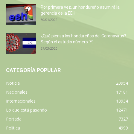
Por primera vez, un hondureño asumirá la
gerencia de la EEH
30/01/2022
¿Qué piensa los hondureños del Coronavirus?
Según el estudio número 79...
27/03/2020
CATEGORÍA POPULAR
Noticia
20954
Nacionales
17181
Internacionales
13934
Lo que está pasando
12471
Portada
7327
Política
4999