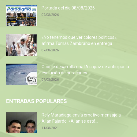
Portada del día 08/08/2026
07/08/2026
«No tenemos que ver colores políticos»,
afirma Tomás Zambrano en entrega...
07/08/2026
Google desarrolla una IA capaz de anticipar la
evolución de huracanes...
07/08/2026
ENTRADAS POPULARES
Rely Maradiaga envía emotivo mensaje a
Allan Fajardo, «Allan se está...
11/08/2021