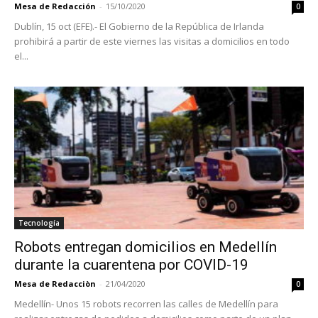
Mesa de Redacción
-
15/10/2020
0
Dublín, 15 oct (EFE).- El Gobierno de la República de Irlanda
prohibirá a partir de este viernes las visitas a domicilios en todo
el...
Tecnología
Robots entregan domicilios en Medellín
durante la cuarentena por COVID-19
Mesa de Redacciòn
-
21/04/2020
0
Medellín- Unos 15 robots recorren las calles de Medellín para