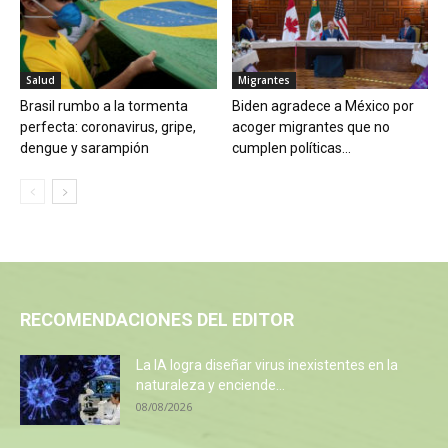
Salud
Migrantes
Brasil rumbo a la tormenta
Biden agradece a México por
perfecta: coronavirus, gripe,
acoger migrantes que no
dengue y sarampión
cumplen políticas...
RECOMENDACIONES DEL EDITOR
La IA logra diseñar virus inexistentes en la
naturaleza y enciende...
08/08/2026