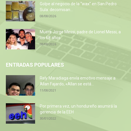
Golpe al negocio de la “wax” en San Pedro
Sula: decomisan...
08/08/2026
Muere Jorge Messi, padre de Lionel Messi, a
los 68 años...
08/08/2026
ENTRADAS POPULARES
Rely Maradiaga envía emotivo mensaje a
Allan Fajardo, «Allan se está...
11/08/2021
Por primera vez, un hondureño asumirá la
gerencia de la EEH
30/01/2022