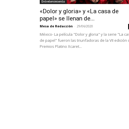
Entretenimiento
«Dolor y gloria» y «La casa de
papel» se llenan de...
Mesa de Redacciòn
-
29/06/2020
México- La película "Dolor y gloria" y la serie "La c
de papel" fueron las triunfadoras de la VII edición
Premios Platino Xcaret...