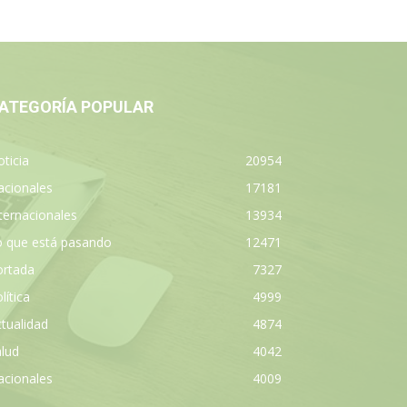
ATEGORÍA POPULAR
ticia
20954
acionales
17181
ternacionales
13934
o que está pasando
12471
ortada
7327
lítica
4999
tualidad
4874
lud
4042
acionales
4009