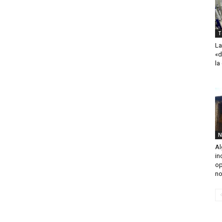
T
La
«d
la
N
Al
in
op
no