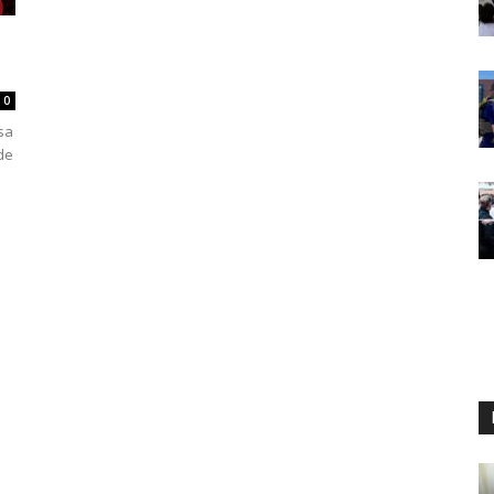
0
asa
 de