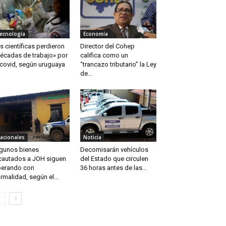
ecnología
Economía
s científicas perdieron
Director del Cohep
écadas de trabajo» por
califica como un
 covid, según uruguaya
“trancazo tributario” la Ley
de...
acionales
Noticia
gunos bienes
Decomisarán vehículos
cautados a JOH siguen
del Estado que circulen
erando con
36 horas antes de las...
rmalidad, según el...