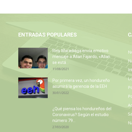
ENTRADAS POPULARES
C
Rely Maradiaga envía emotivo
No
mensaje a Allan Fajardo, «Allan
N
se está...
11/08/2021
In
L
Por primera vez, un hondureño
asumirá la gerencia de la EEH
P
30/01/2022
Po
Ac
z
¿Qué piensa los hondureños del
Sa
Coronavirus? Según el estudio
número 79...
N
27/03/2020