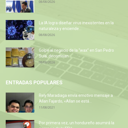
08/08/2026
La IA logra diseñar virus inexistentes en la
naturaleza y enciende...
08/08/2026
Golpe al negocio de la “wax” en San Pedro
Sula: decomisan...
08/08/2026
ENTRADAS POPULARES
Rely Maradiaga envía emotivo mensaje a
Allan Fajardo, «Allan se está...
11/08/2021
Por primera vez, un hondureño asumirá la