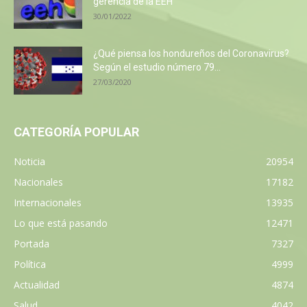
gerencia de la EEH
30/01/2022
¿Qué piensa los hondureños del Coronavirus?
Según el estudio número 79...
27/03/2020
CATEGORÍA POPULAR
Noticia
20954
Nacionales
17182
Internacionales
13935
Lo que está pasando
12471
Portada
7327
Política
4999
Actualidad
4874
Salud
4042