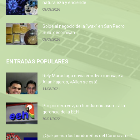
naturaleza y enciende...
08/08/2026
Golpe al negocio de la “wax” en San Pedro
Sula: decomisan...
08/08/2026
ENTRADAS POPULARES
Rely Maradiaga envía emotivo mensaje a
Allan Fajardo, «Allan se está...
11/08/2021
Por primera vez, un hondureño asumirá la
gerencia de la EEH
30/01/2022
¿Qué piensa los hondureños del Coronavirus?