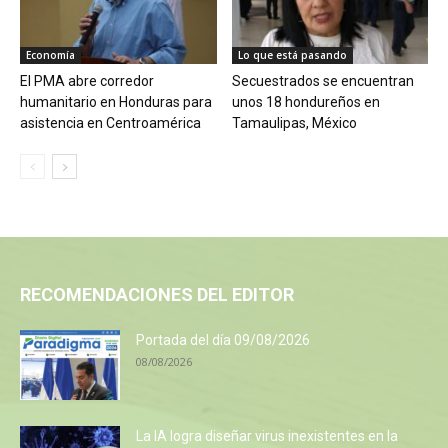
Economía
Lo que está pasando
El PMA abre corredor
Secuestrados se encuentran
humanitario en Honduras para
unos 18 hondureños en
asistencia en Centroamérica
Tamaulipas, México
RECOMENDACIONES DEL EDITOR
Portada del día 09/08/2026
08/08/2026
La IA logra diseñar virus inexistentes en la