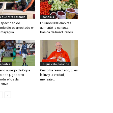
o que está pasando
Economía
ospechoso de
En unos 300 lempiras
micidio es arrestado en
aumentó la canasta
omayagua
básica de hondureños...
eportes
Lo que está pasando
evio a juego de Copa
Cristo ha resucitado, Él es
o dos jugadores
la luz y la verdad,
ndureños dan
mensaje...
sitivo...