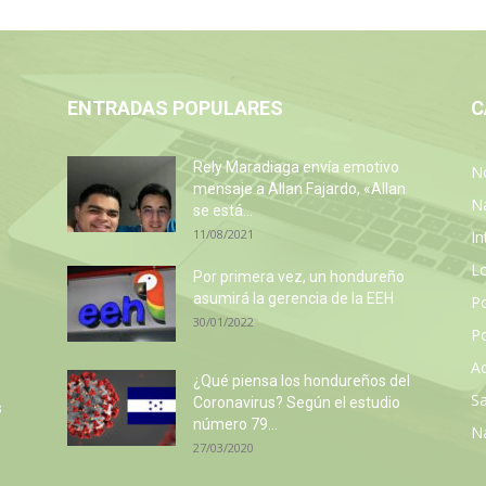
ENTRADAS POPULARES
C
Rely Maradiaga envía emotivo
No
mensaje a Allan Fajardo, «Allan
N
se está...
11/08/2021
In
L
Por primera vez, un hondureño
asumirá la gerencia de la EEH
P
30/01/2022
Po
Ac
¿Qué piensa los hondureños del
Sa
Coronavirus? Según el estudio
s
número 79...
N
27/03/2020