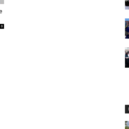
e
0
o