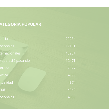
ATEGORÍA POPULAR
ticia
20954
acionales
17181
ternacionales
13934
o que está pasando
12471
ortada
7327
lítica
4999
tualidad
4874
lud
4042
acionales
4008