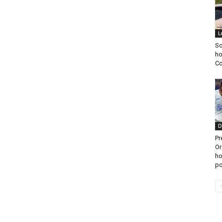
L
S
ho
C
D
Pr
Or
ho
po