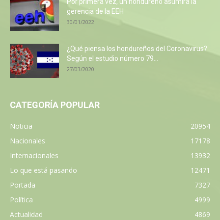
Por primera vez, un hondureño asumirá la
gerencia de la EEH
30/01/2022
¿Qué piensa los hondureños del Coronavirus?
Según el estudio número 79...
27/03/2020
CATEGORÍA POPULAR
Noticia
20954
Nacionales
17178
Internacionales
13932
Lo que está pasando
12471
Portada
7327
Política
4999
Actualidad
4869