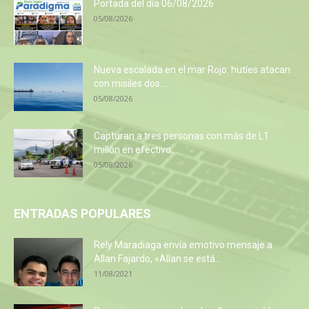
Portada del día 06/08/2026
05/08/2026
Nueva escalada en el mar Rojo: hutíes atacan
con misiles dos...
05/08/2026
Capturan a tres personas con más de L1
millón en efectivo...
05/08/2026
ENTRADAS POPULARES
Rely Maradiaga envía emotivo mensaje a
Allan Fajardo, «Allan se está...
11/08/2021