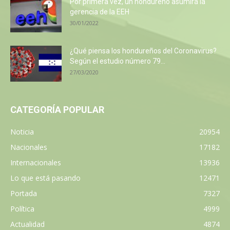
Por primera vez, un hondureño asumirá la
gerencia de la EEH
30/01/2022
¿Qué piensa los hondureños del Coronavirus?
Según el estudio número 79...
27/03/2020
CATEGORÍA POPULAR
Noticia
20954
Nacionales
17182
Internacionales
13936
Lo que está pasando
12471
Portada
7327
Política
4999
Actualidad
4874