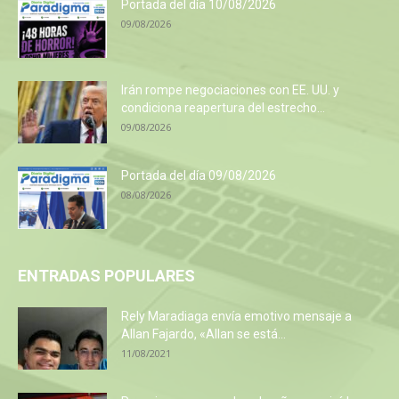
Portada del día 10/08/2026
09/08/2026
Irán rompe negociaciones con EE. UU. y
condiciona reapertura del estrecho...
09/08/2026
Portada del día 09/08/2026
08/08/2026
ENTRADAS POPULARES
Rely Maradiaga envía emotivo mensaje a
Allan Fajardo, «Allan se está...
11/08/2021