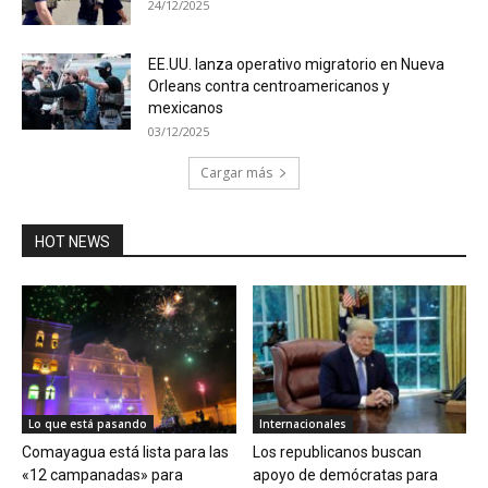
24/12/2025
EE.UU. lanza operativo migratorio en Nueva
Orleans contra centroamericanos y
mexicanos
03/12/2025
Cargar más
HOT NEWS
Lo que está pasando
Internacionales
Comayagua está lista para las
Los republicanos buscan
«12 campanadas» para
apoyo de demócratas para