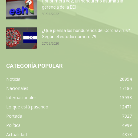
Por primera vez, un hondureño asumirá la
gerencia de la EEH
30/01/2022
¿Qué piensa los hondureños del Coronavirus?
Según el estudio número 79...
27/03/2020
CATEGORÍA POPULAR
Noticia
20954
Nacionales
17180
Internacionales
13933
Lo que está pasando
12471
Portada
7327
Política
4999
Actualidad
4873