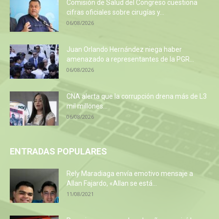
Comisión de Salud del Congreso cuestiona
cifras oficiales sobre cirugías y...
06/08/2026
Juan Orlando Hernández niega haber
amenazado a representantes de la PGR...
06/08/2026
CNA alerta que la corrupción drena más de L3
mil millones...
06/08/2026
ENTRADAS POPULARES
Rely Maradiaga envía emotivo mensaje a
Allan Fajardo, «Allan se está...
11/08/2021