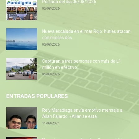
Portada del día 06/08/2026
05/08/2026
Nueva escalada en el mar Rojo: hutíes atacan
con misiles dos...
05/08/2026
Capturan a tres personas con más de L1
millón en efectivo...
05/08/2026
ENTRADAS POPULARES
Rely Maradiaga envía emotivo mensaje a
Allan Fajardo, «Allan se está...
11/08/2021