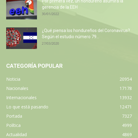
Por primera vez, un hondureño asumirá la
gerencia de la EEH
30/01/2022
¿Qué piensa los hondureños del Coronavirus?
Según el estudio número 79...
27/03/2020
CATEGORÍA POPULAR
Noticia
20954
Nacionales
17178
Internacionales
13932
Lo que está pasando
12471
Portada
7327
Política
4999
Actualidad
4869