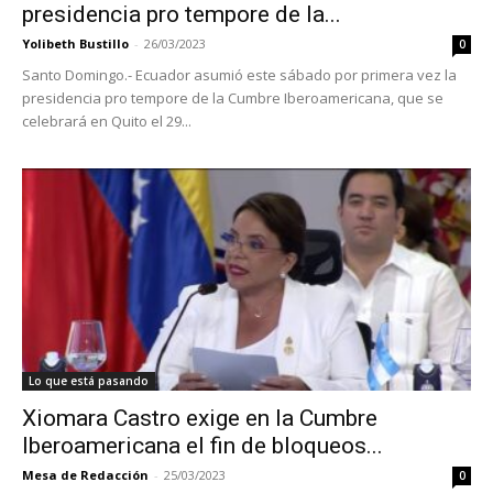
presidencia pro tempore de la...
Yolibeth Bustillo
-
26/03/2023
0
Santo Domingo.- Ecuador asumió este sábado por primera vez la
presidencia pro tempore de la Cumbre Iberoamericana, que se
celebrará en Quito el 29...
Lo que está pasando
Xiomara Castro exige en la Cumbre
Iberoamericana el fin de bloqueos...
Mesa de Redacción
-
25/03/2023
0