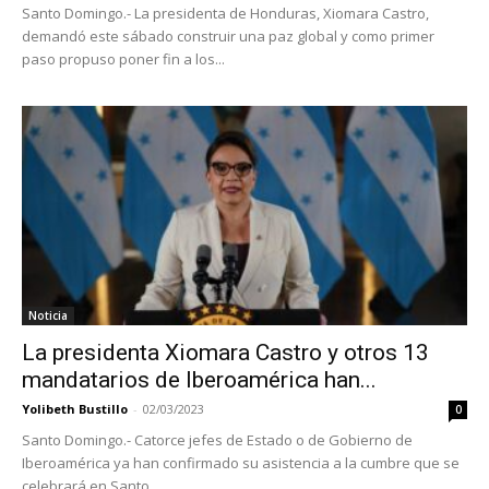
Santo Domingo.- La presidenta de Honduras, Xiomara Castro,
demandó este sábado construir una paz global y como primer
paso propuso poner fin a los...
Noticia
La presidenta Xiomara Castro y otros 13
mandatarios de Iberoamérica han...
Yolibeth Bustillo
-
02/03/2023
0
Santo Domingo.- Catorce jefes de Estado o de Gobierno de
Iberoamérica ya han confirmado su asistencia a la cumbre que se
celebrará en Santo...