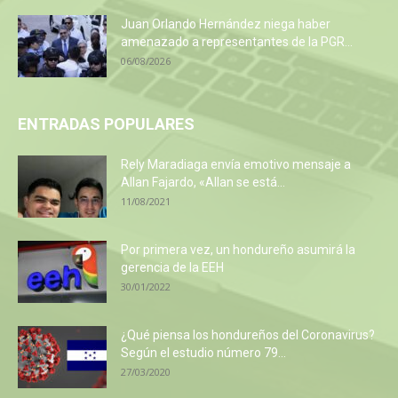
Juan Orlando Hernández niega haber
amenazado a representantes de la PGR...
06/08/2026
ENTRADAS POPULARES
Rely Maradiaga envía emotivo mensaje a
Allan Fajardo, «Allan se está...
11/08/2021
Por primera vez, un hondureño asumirá la
gerencia de la EEH
30/01/2022
¿Qué piensa los hondureños del Coronavirus?
Según el estudio número 79...
27/03/2020