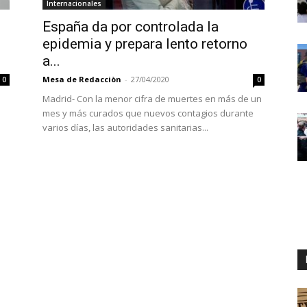
Internacionales
España da por controlada la
epidemia y prepara lento retorno
a...
Mesa de Redacciòn
-
27/04/2020
0
0
Madrid- Con la menor cifra de muertes en más de un
mes y más curados que nuevos contagios durante
varios días, las autoridades sanitarias...