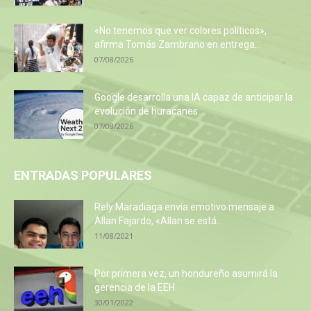
«No tenemos que ver colores políticos»,
afirma Tomás Zambrano en entrega...
07/08/2026
Google desarrolla una IA capaz de anticipar la
evolución de huracanes...
07/08/2026
ENTRADAS POPULARES
Rely Maradiaga envía emotivo mensaje a
Allan Fajardo, «Allan se está...
11/08/2021
Por primera vez, un hondureño asumirá la
gerencia de la EEH
30/01/2022