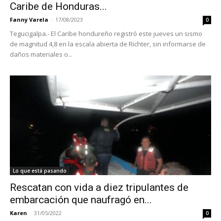
Caribe de Honduras...
Fanny Varela
-
17/08/2023
0
Tegucigalpa.- El Caribe hondureño registró este jueves un sismo
de magnitud 4,8 en la escala abierta de Richter, sin informarse de
daños materiales o...
Lo que está pasando
Rescatan con vida a diez tripulantes de
embarcación que naufragó en...
Karen
-
31/05/2022
0