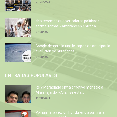
07/08/2026
«No tenemos que ver colores políticos»,
afirma Tomás Zambrano en entrega...
07/08/2026
Google desarrolla una IA capaz de anticipar la
evolución de huracanes...
07/08/2026
ENTRADAS POPULARES
Rely Maradiaga envía emotivo mensaje a
Allan Fajardo, «Allan se está...
11/08/2021
Por primera vez, un hondureño asumirá la