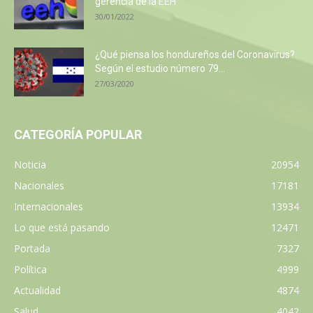
gerencia de la EEH
30/01/2022
¿Qué piensa los hondureños del Coronavirus?
Según el estudio número 79...
27/03/2020
CATEGORÍA POPULAR
Noticia
20954
Nacionales
17181
Internacionales
13934
Lo que está pasando
12471
Portada
7327
Política
4999
Actualidad
4874
Salud
4042