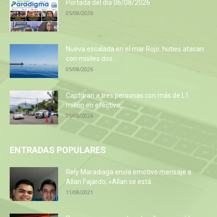
Portada del día 06/08/2026
05/08/2026
Nueva escalada en el mar Rojo: hutíes atacan
con misiles dos...
05/08/2026
Capturan a tres personas con más de L1
millón en efectivo...
05/08/2026
ENTRADAS POPULARES
Rely Maradiaga envía emotivo mensaje a
Allan Fajardo, «Allan se está...
11/08/2021