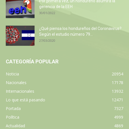
Por primera vez, un hondureño asumirá la
gerencia de la EEH
30/01/2022
¿Qué piensa los hondureños del Coronavirus?
Según el estudio número 79...
27/03/2020
CATEGORÍA POPULAR
Noticia
20954
Nacionales
17178
Internacionales
13932
Lo que está pasando
12471
Portada
7327
Política
4999
Actualidad
4869