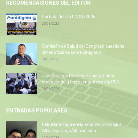
RECOMENDACIONES DEL EDITOR
Portada del día 07/08/2026
06/08/2026
Comisión de Salud del Congreso cuestiona
cifras oficiales sobre cirugías y...
06/08/2026
Juan Orlando Hernández niega haber
amenazado a representantes de la PGR...
06/08/2026
ENTRADAS POPULARES
Rely Maradiaga envía emotivo mensaje a
Allan Fajardo, «Allan se está...
11/08/2021