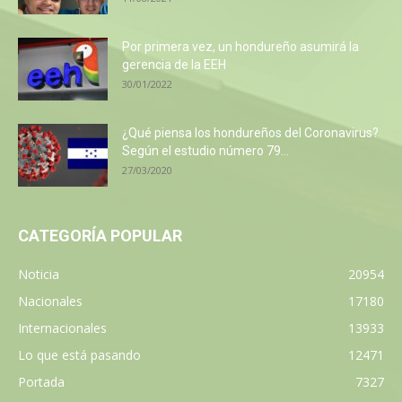
Por primera vez, un hondureño asumirá la
gerencia de la EEH
30/01/2022
¿Qué piensa los hondureños del Coronavirus?
Según el estudio número 79...
27/03/2020
CATEGORÍA POPULAR
Noticia
20954
Nacionales
17180
Internacionales
13933
Lo que está pasando
12471
Portada
7327