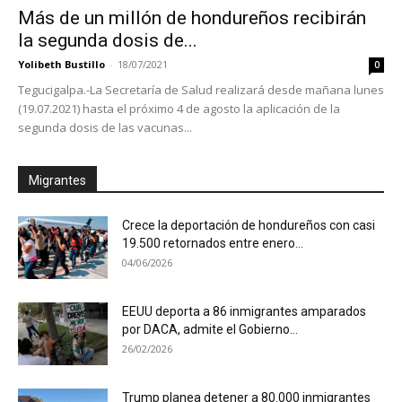
Más de un millón de hondureños recibirán
la segunda dosis de...
Yolibeth Bustillo
-
18/07/2021
0
Tegucigalpa.-La Secretaría de Salud realizará desde mañana lunes
(19.07.2021) hasta el próximo 4 de agosto la aplicación de la
segunda dosis de las vacunas...
Migrantes
Crece la deportación de hondureños con casi
19.500 retornados entre enero...
04/06/2026
EEUU deporta a 86 inmigrantes amparados
por DACA, admite el Gobierno...
26/02/2026
Trump planea detener a 80.000 inmigrantes