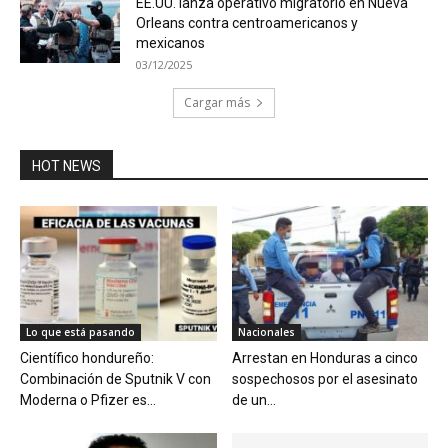
EE.UU. lanza operativo migratorio en Nueva
Orleans contra centroamericanos y
mexicanos
03/12/2025
Cargar más
HOT NEWS
Lo que está pasando
Nacionales
Científico hondureño:
Arrestan en Honduras a cinco
Combinación de Sputnik V con
sospechosos por el asesinato
Moderna o Pfizer es...
de un...