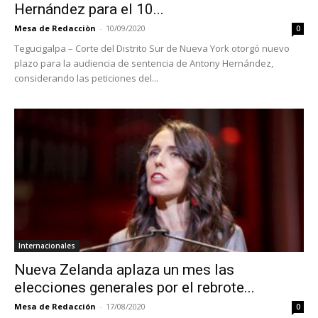
Hernández para el 10...
Mesa de Redacciòn
-
10/09/2020
0
Tegucigalpa – Corte del Distrito Sur de Nueva York otorgó nuevo
plazo para la audiencia de sentencia de Antony Hernández,
considerando las peticiones del...
Internacionales
Nueva Zelanda aplaza un mes las
elecciones generales por el rebrote...
Mesa de Redacción
-
17/08/2020
0