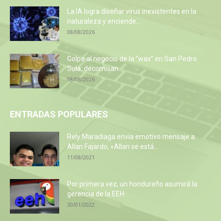
La IA logra diseñar virus inexistentes en la
naturaleza y enciende...
08/08/2026
Golpe al negocio de la “wax” en San Pedro
Sula: decomisan...
08/08/2026
ENTRADAS POPULARES
Rely Maradiaga envía emotivo mensaje a
Allan Fajardo, «Allan se está...
11/08/2021
Por primera vez, un hondureño asumirá la
gerencia de la EEH
30/01/2022