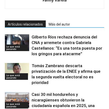
Fanny Varela
Artículos relacionados
Más del autor
Gilberto Ríos rechaza denuncia del
CNA y arremete contra Gabriela
Lo que está
Castellanos: “Es una tonta puesta por
pasando
los gringos para atacarme”
Tomás Zambrano descarta
privatización de la ENEE y afirma que
Lo que está
la segunda vuelta electoral no es
pasando
prioridad
Casi 30 mil hondureños y
nicaragüenses obtuvieron la
Lo que está
ciudadanía española en 2025, una
pasando