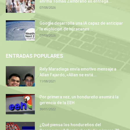
afirma Tomás Zambrano en entrega...
07/08/2026
Google desarrolla una IA capaz de anticipar
la evolución de huracanes...
07/08/2026
ENTRADAS POPULARES
Rely Maradiaga envía emotivo mensaje a
Allan Fajardo, «Allan se está...
11/08/2021
Por primera vez, un hondureño asumirá la
gerencia de la EEH
30/01/2022
¿Qué piensa los hondureños del