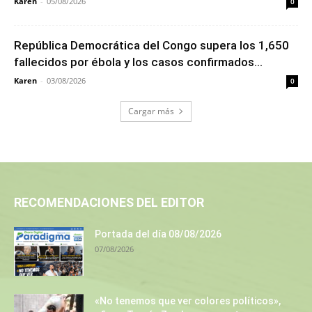
Karen
-
05/08/2026
0
República Democrática del Congo supera los 1,650
fallecidos por ébola y los casos confirmados...
Karen
-
03/08/2026
0
Cargar más
RECOMENDACIONES DEL EDITOR
Portada del día 08/08/2026
07/08/2026
«No tenemos que ver colores políticos»,