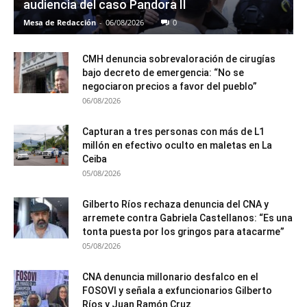
audiencia del caso Pandora II
Mesa de Redacción
-
06/08/2026
0
CMH denuncia sobrevaloración de cirugías
bajo decreto de emergencia: “No se
negociaron precios a favor del pueblo”
06/08/2026
Capturan a tres personas con más de L1
millón en efectivo oculto en maletas en La
Ceiba
05/08/2026
Gilberto Ríos rechaza denuncia del CNA y
arremete contra Gabriela Castellanos: “Es una
tonta puesta por los gringos para atacarme”
05/08/2026
CNA denuncia millonario desfalco en el
FOSOVI y señala a exfuncionarios Gilberto
Ríos y Juan Ramón Cruz