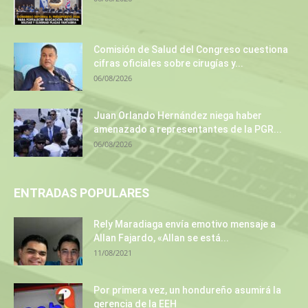
Comisión de Salud del Congreso cuestiona
cifras oficiales sobre cirugías y...
06/08/2026
Juan Orlando Hernández niega haber
amenazado a representantes de la PGR...
06/08/2026
ENTRADAS POPULARES
Rely Maradiaga envía emotivo mensaje a
Allan Fajardo, «Allan se está...
11/08/2021
Por primera vez, un hondureño asumirá la
gerencia de la EEH