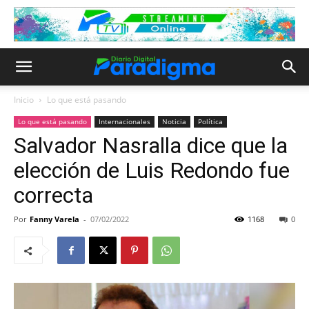
Inicio
Lo que está pasando
Lo que está pasando
Internacionales
Noticia
Política
Salvador Nasralla dice que la
elección de Luis Redondo fue
correcta
Por
Fanny Varela
-
07/02/2022
1168
0