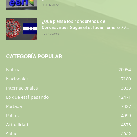
30/01/2022
¿Qué piensa los hondureños del
Coronavirus? Según el estudio número 79...
27/03/2020
CATEGORÍA POPULAR
Noticia
20954
Nacionales
17180
Internacionales
13933
Lo que está pasando
12471
Portada
7327
Política
4999
Actualidad
4873
Salud
4042