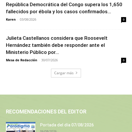
República Democrática del Congo supera los 1,650
fallecidos por ébola y los casos confirmados...
Karen
-
03/08/2026
0
Julieta Castellanos considera que Roosevelt
Hernández también debe responder ante el
Ministerio Público por...
Mesa de Redacción
-
30/07/2026
0
Cargar más
RECOMENDACIONES DEL EDITOR
Portada del día 07/08/2026
06/08/2026