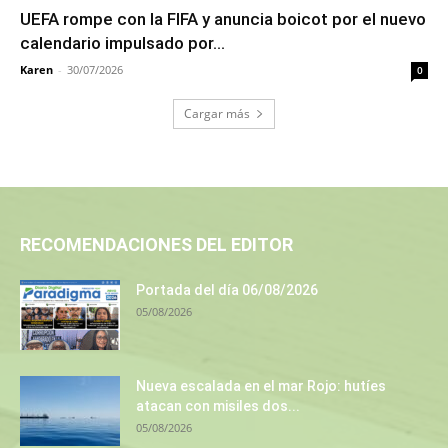
UEFA rompe con la FIFA y anuncia boicot por el nuevo
calendario impulsado por...
Karen
-
30/07/2026
0
Cargar más
RECOMENDACIONES DEL EDITOR
Portada del día 06/08/2026
05/08/2026
Nueva escalada en el mar Rojo: hutíes
atacan con misiles dos...
05/08/2026