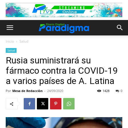
Inicio
Salud
Salud
Rusia suministrará su
fármaco contra la COVID-19
a varios países de A. Latina
Por
Mesa de Redacciòn
-
24/09/2020
1428
0