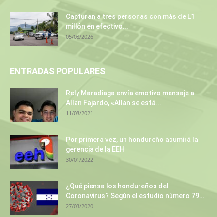
Capturan a tres personas con más de L1
millón en efectivo...
05/08/2026
ENTRADAS POPULARES
Rely Maradiaga envía emotivo mensaje a
Allan Fajardo, «Allan se está...
11/08/2021
Por primera vez, un hondureño asumirá la
gerencia de la EEH
30/01/2022
¿Qué piensa los hondureños del
Coronavirus? Según el estudio número 79...
27/03/2020