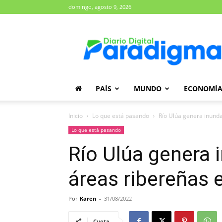
domingo, agosto 9, 2026
Diario
Paradigma
PAÍS
MUNDO
ECONOMÍ
Inicio
Lo que está pasando
Río Ulúa genera inunda
Lo que está pasando
Río Ulúa genera 
áreas ribereñas e
Por
Karen
-
31/08/2022
Cuota