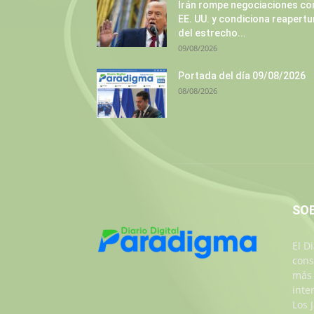
Irán rompe negociaciones co
EE. UU. y condiciona reapertu
del estrecho...
09/08/2026
Portada del día 09/08/2026
08/08/2026
SO
El D
cons
más 
inte
Los 