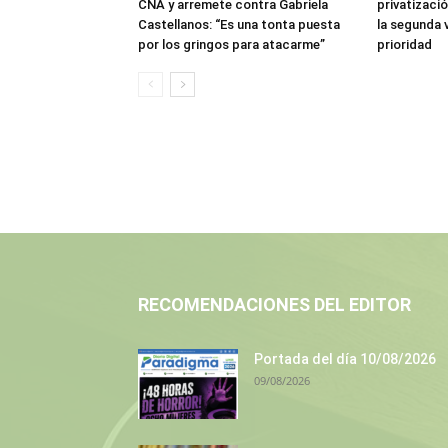
CNA y arremete contra Gabriela
privatizació
Castellanos: “Es una tonta puesta
la segunda v
por los gringos para atacarme”
prioridad
RECOMENDACIONES DEL EDITOR
Portada del día 10/08/2026
09/08/2026