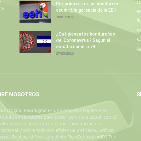
L
n
Por primera vez, un hondureño
ra
asumirá la gerencia de la EEH
P
30/01/2022
Po
A
¿Qué piensa los hondureños
S
del Coronavirus? Según el
estudio número 79...
N
27/03/2020
BRE NOSOTROS
S
iario Digital Paradigma es una empresa legalmente
tituida en Honduras para poder servirle a usted, con el
alto nivel de liderazgo en el mercado nacional e
rnacional y sobre todo con eficiencia y eficacia. Edificio
Jarros Boulevard Morazan el 4to Piso Cubiculo #402 Tel: