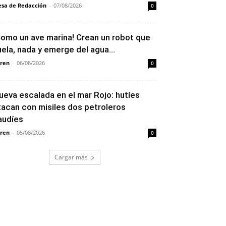
sa de Redacción
-
07/08/2026
0
Como un ave marina! Crean un robot que
uela, nada y emerge del agua...
ren
-
06/08/2026
0
ueva escalada en el mar Rojo: hutíes
tacan con misiles dos petroleros
audíes
ren
-
05/08/2026
0
Cargar más