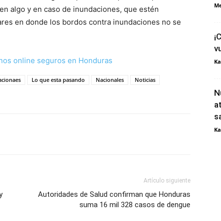
Me
 en algo y en caso de inundaciones, que estén
ares en donde los bordos contra inundaciones no se
¡
v
nos online seguros en Honduras
Ka
acionaes
Lo que esta pasando
Nacionales
Noticias
N
a
s
Ka
Artículo siguiente
y
Autoridades de Salud confirman que Honduras
suma 16 mil 328 casos de dengue