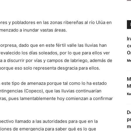
res y pobladores en las zonas ribereñas al río Ulúa en
omenzado a inundar vastas áreas.
I
presa, dado que en este fértil valle las lluvias han
c
O
evalecido los días soleados, por lo que para ellos ver
 a discurrir por vías y campos de labriego, además de
Me
orque eso solo representa desgracia para ellos.
M
 este tipo de amenaza porque tal como lo ha estado
M
ingencias (Copeco), que las lluvias continuarían
Ka
uras, pues lamentablemente hoy comienzan a confirmar
D
p
pectivo llamado a las autoridades para que en la
m
stiones de emergencia para saber qué es lo que