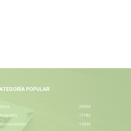
ATEGORÍA POPULAR
ticia
20954
acionales
17182
ternacionales
13936