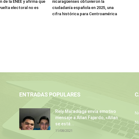
n de la ENEE y afirma que
nicaragüenses obtuvieron la
uelta electoral no es
ciudadanía española en 2025, una
cifra histórica para Centroamérica
ENTRADAS POPULARES
C
Rely Maradiaga envía emotivo
No
mensaje a Allan Fajardo, «Allan
N
se está...
11/08/2021
In