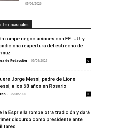
05/08/2026
Internacionales
rán rompe negociaciones con EE. UU. y
ondiciona reapertura del estrecho de
rmuz
sa de Redacción
-
09/08/2026
0
uere Jorge Messi, padre de Lionel
essi, a los 68 años en Rosario
ren
-
08/08/2026
0
e la Espriella rompe otra tradición y dará
rimer discurso como presidente ante
ilitares