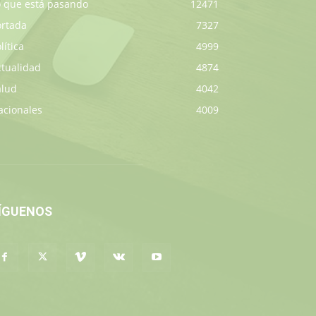
o que está pasando
12471
ortada
7327
lítica
4999
ctualidad
4874
alud
4042
acionales
4009
ÍGUENOS