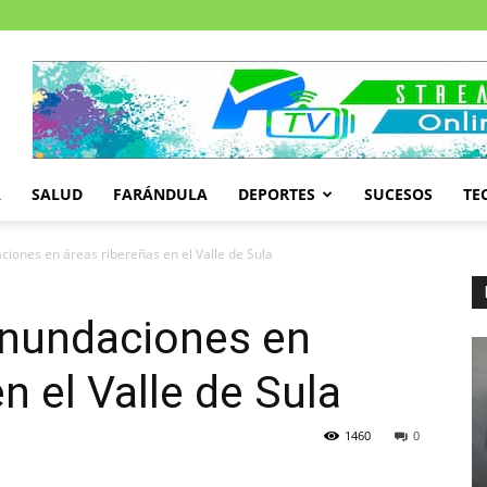
A
SALUD
FARÁNDULA
DEPORTES
SUCESOS
TE
ciones en áreas ribereñas en el Valle de Sula
inundaciones en
n el Valle de Sula
1460
0