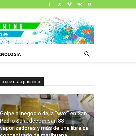
CNOLOGÍA
Lo que está pasando
Golpe al negocio de la “wax” en San
Pedro Sula: decomisan 88
vaporizadores y más de una libra de
concentrado de marihuana