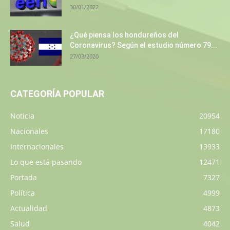
30/01/2022
¿Qué piensa los hondureños del
Coronavirus? Según el estudio número 79...
27/03/2020
CATEGORÍA POPULAR
Noticia
20954
Nacionales
17180
Internacionales
13933
Lo que está pasando
12471
Portada
7327
Política
4999
Actualidad
4873
Salud
4042