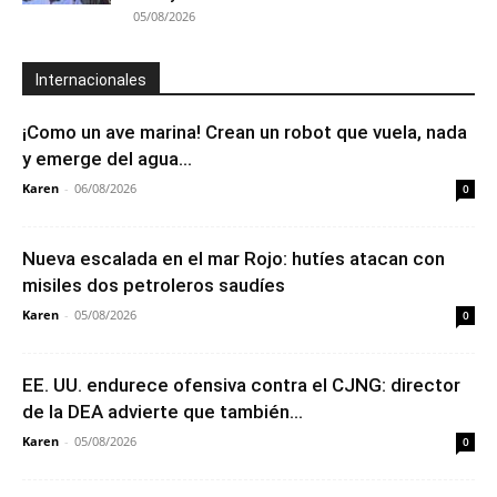
05/08/2026
Internacionales
¡Como un ave marina! Crean un robot que vuela, nada
y emerge del agua...
Karen
-
06/08/2026
0
Nueva escalada en el mar Rojo: hutíes atacan con
misiles dos petroleros saudíes
Karen
-
05/08/2026
0
EE. UU. endurece ofensiva contra el CJNG: director
de la DEA advierte que también...
Karen
-
05/08/2026
0