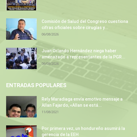
Comisión de Salud del Congreso cuestiona
cifras oficiales sobre cirugías y...
06/08/2026
Juan Orlando Hernández niega haber
amenazado a representantes de la PGR...
06/08/2026
ENTRADAS POPULARES
Rely Maradiaga envía emotivo mensaje a
Allan Fajardo, «Allan se está...
11/08/2021
Por primera vez, un hondureño asumirá la
gerencia de la EEH