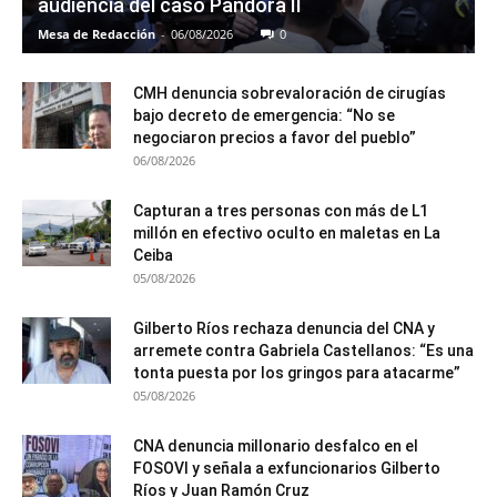
audiencia del caso Pandora II
Mesa de Redacción
-
06/08/2026
0
CMH denuncia sobrevaloración de cirugías
bajo decreto de emergencia: “No se
negociaron precios a favor del pueblo”
06/08/2026
Capturan a tres personas con más de L1
millón en efectivo oculto en maletas en La
Ceiba
05/08/2026
Gilberto Ríos rechaza denuncia del CNA y
arremete contra Gabriela Castellanos: “Es una
tonta puesta por los gringos para atacarme”
05/08/2026
CNA denuncia millonario desfalco en el
FOSOVI y señala a exfuncionarios Gilberto
Ríos y Juan Ramón Cruz