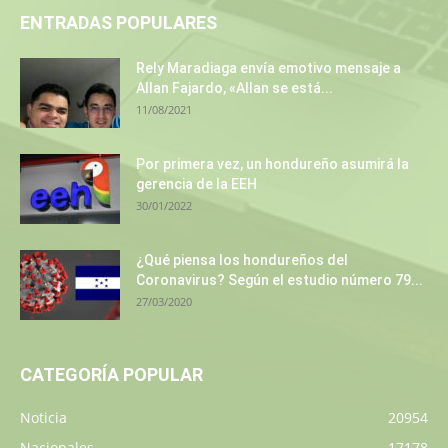
ENTRADAS POPULARES
Rely Maradiaga envía emotivo mensaje a
Allan Fajardo, «Allan se está...
11/08/2021
Por primera vez, un hondureño asumirá la
gerencia de la EEH
30/01/2022
¿Qué piensa los hondureños del
Coronavirus? Según el estudio número 79...
27/03/2020
CATEGORÍA POPULAR
Noticia
20954
Nacionales
17178