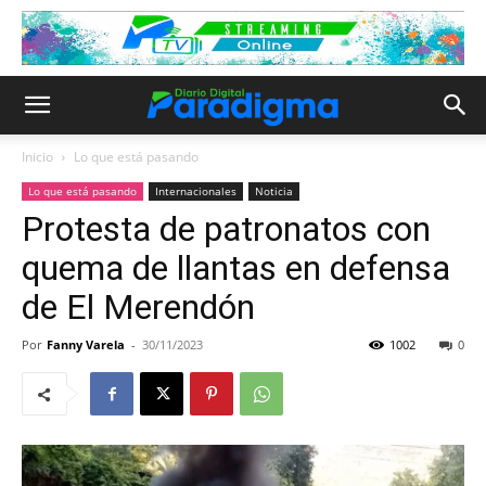
Inicio
Lo que está pasando
Lo que está pasando
Internacionales
Noticia
Protesta de patronatos con
quema de llantas en defensa
de El Merendón
Por
Fanny Varela
-
30/11/2023
1002
0