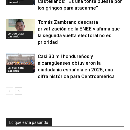
Castellanos: “Es una tonta puesta por
pasando
los gringos para atacarme”
Tomás Zambrano descarta
privatización de la ENEE y afirma que
Lo que está
la segunda vuelta electoral no es
pasando
prioridad
Casi 30 mil hondureños y
nicaragüenses obtuvieron la
Lo que está
ciudadanía española en 2025, una
pasando
cifra histórica para Centroamérica
Lo que está pasando