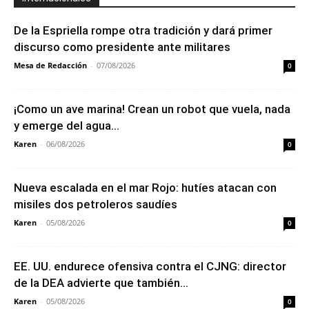
De la Espriella rompe otra tradición y dará primer
discurso como presidente ante militares
Mesa de Redacción
-
07/08/2026
0
¡Como un ave marina! Crean un robot que vuela, nada
y emerge del agua...
Karen
-
06/08/2026
0
Nueva escalada en el mar Rojo: hutíes atacan con
misiles dos petroleros saudíes
Karen
-
05/08/2026
0
EE. UU. endurece ofensiva contra el CJNG: director
de la DEA advierte que también...
Karen
-
05/08/2026
0