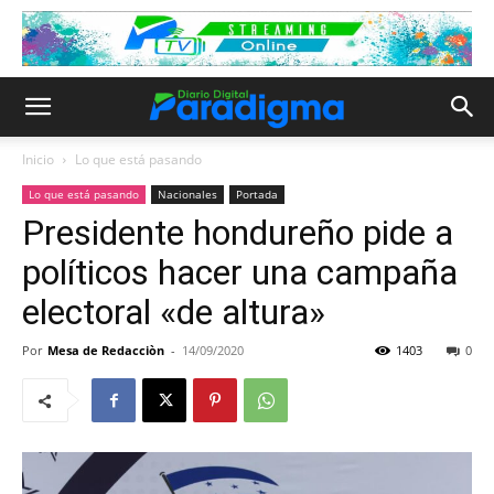
Inicio
Lo que está pasando
Lo que está pasando
Nacionales
Portada
Presidente hondureño pide a
políticos hacer una campaña
electoral «de altura»
Por
Mesa de Redacciòn
-
14/09/2020
1403
0