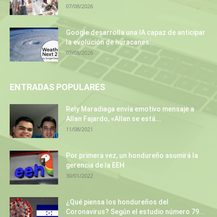
07/08/2026
Google desarrolla una IA capaz de anticipar
la evolución de huracanes...
07/08/2026
ENTRADAS POPULARES
Rely Maradiaga envía emotivo mensaje a
Allan Fajardo, «Allan se está...
11/08/2021
Por primera vez, un hondureño asumirá la
gerencia de la EEH
30/01/2022
¿Qué piensa los hondureños del
Coronavirus? Según el estudio número 79...