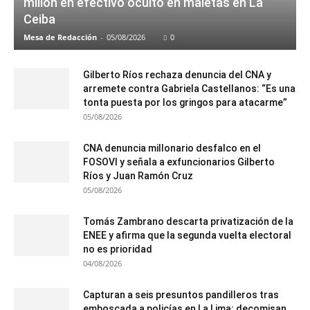
millón en efectivo oculto en maletas en La
Ceiba
Mesa de Redacción
-
05/08/2026
0
Gilberto Ríos rechaza denuncia del CNA y
arremete contra Gabriela Castellanos: “Es una
tonta puesta por los gringos para atacarme”
05/08/2026
CNA denuncia millonario desfalco en el
FOSOVI y señala a exfuncionarios Gilberto
Ríos y Juan Ramón Cruz
05/08/2026
Tomás Zambrano descarta privatización de la
ENEE y afirma que la segunda vuelta electoral
no es prioridad
04/08/2026
Capturan a seis presuntos pandilleros tras
emboscada a policías en La Lima; decomisan