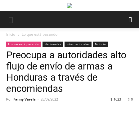
Inicio
Lo que está pasando
Lo que está pasando
Nacionales
Internacionales
Noticia
Preocupa a autoridades alto
flujo de envío de armas a
Honduras a través de
encomiendas
Por
Fanny Varela
-
28/09/2022
1023
0