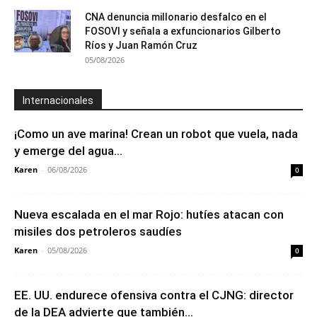
CNA denuncia millonario desfalco en el
FOSOVI y señala a exfuncionarios Gilberto
Ríos y Juan Ramón Cruz
05/08/2026
Internacionales
¡Como un ave marina! Crean un robot que vuela, nada
y emerge del agua...
Karen
-
06/08/2026
0
Nueva escalada en el mar Rojo: hutíes atacan con
misiles dos petroleros saudíes
Karen
-
05/08/2026
0
EE. UU. endurece ofensiva contra el CJNG: director
de la DEA advierte que también...