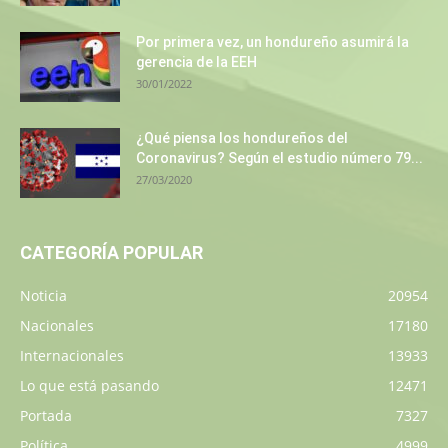
Por primera vez, un hondureño asumirá la
gerencia de la EEH
30/01/2022
¿Qué piensa los hondureños del
Coronavirus? Según el estudio número 79...
27/03/2020
CATEGORÍA POPULAR
Noticia
20954
Nacionales
17180
Internacionales
13933
Lo que está pasando
12471
Portada
7327
Política
4999