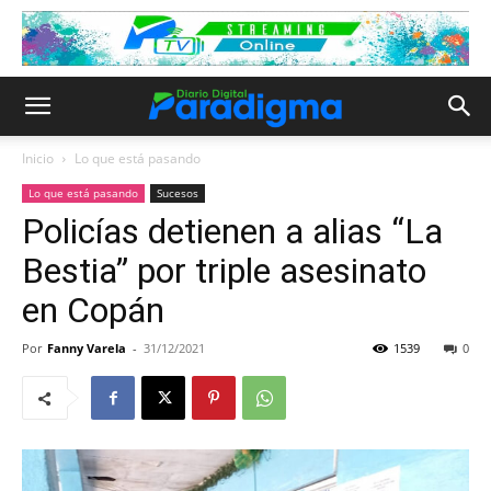
Inicio
Lo que está pasando
Lo que está pasando
Sucesos
Policías detienen a alias “La
Bestia” por triple asesinato
en Copán
Por
Fanny Varela
-
31/12/2021
1539
0