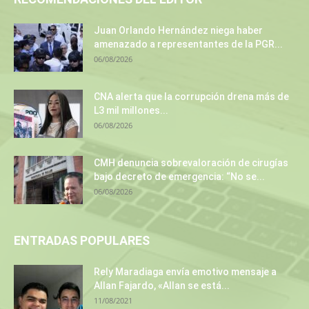
Juan Orlando Hernández niega haber
amenazado a representantes de la PGR...
06/08/2026
CNA alerta que la corrupción drena más de
L3 mil millones...
06/08/2026
CMH denuncia sobrevaloración de cirugías
bajo decreto de emergencia: “No se...
06/08/2026
ENTRADAS POPULARES
Rely Maradiaga envía emotivo mensaje a
Allan Fajardo, «Allan se está...
11/08/2021