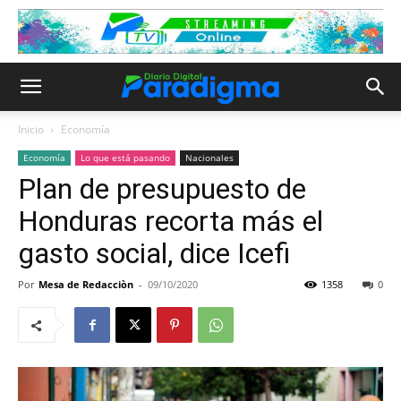
Inicio
Economía
Economía
Lo que está pasando
Nacionales
Plan de presupuesto de
Honduras recorta más el
gasto social, dice Icefi
Por
Mesa de Redacciòn
-
09/10/2020
1358
0