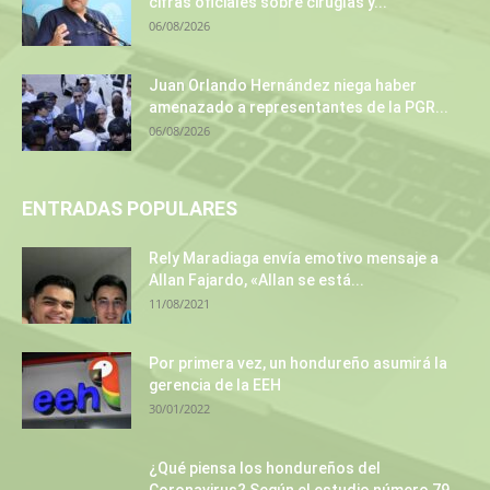
cifras oficiales sobre cirugías y...
06/08/2026
Juan Orlando Hernández niega haber
amenazado a representantes de la PGR...
06/08/2026
ENTRADAS POPULARES
Rely Maradiaga envía emotivo mensaje a
Allan Fajardo, «Allan se está...
11/08/2021
Por primera vez, un hondureño asumirá la
gerencia de la EEH
30/01/2022
¿Qué piensa los hondureños del
Coronavirus? Según el estudio número 79...