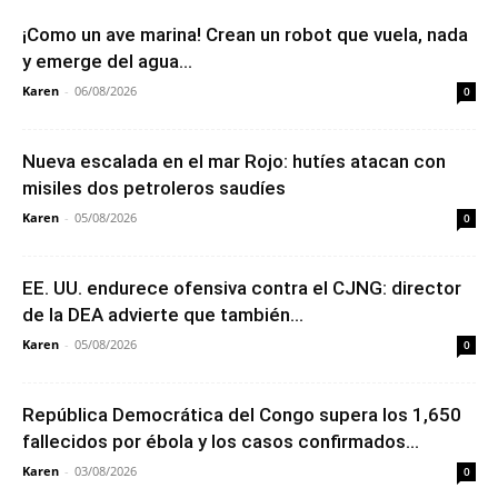
¡Como un ave marina! Crean un robot que vuela, nada
y emerge del agua...
Karen
-
06/08/2026
0
Nueva escalada en el mar Rojo: hutíes atacan con
misiles dos petroleros saudíes
Karen
-
05/08/2026
0
EE. UU. endurece ofensiva contra el CJNG: director
de la DEA advierte que también...
Karen
-
05/08/2026
0
República Democrática del Congo supera los 1,650
fallecidos por ébola y los casos confirmados...
Karen
-
03/08/2026
0