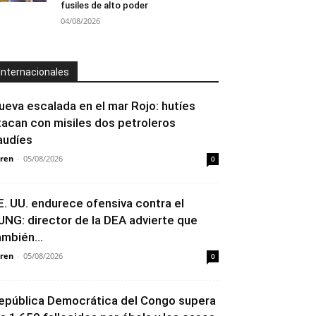
fusiles de alto poder
04/08/2026
Internacionales
ueva escalada en el mar Rojo: hutíes
tacan con misiles dos petroleros
audíes
ren
-
05/08/2026
0
E. UU. endurece ofensiva contra el
JNG: director de la DEA advierte que
ambién...
ren
-
05/08/2026
0
epública Democrática del Congo supera