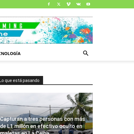
CNOLOGÍA
Lo que está pasando
Capturan a tres personas con más
de L1 millón en efectivo oculto en
maletas en La Ceiba