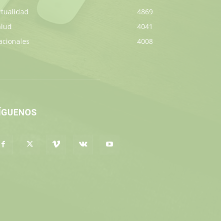
ctualidad
4869
alud
4041
acionales
4008
ÍGUENOS