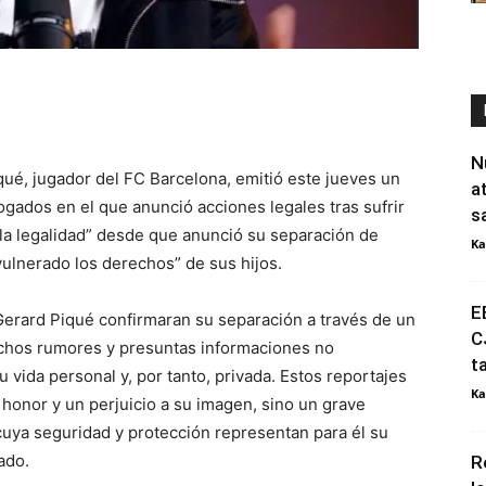
N
qué, jugador del FC Barcelona, emitió este jueves un
a
ados en el que anunció acciones legales tras sufrir
s
 la legalidad” desde que anunció su separación de
Ka
vulnerado los derechos” de sus hijos.
E
Gerard Piqué confirmaran su separación a través de un
C
chos rumores y presuntas informaciones no
t
u vida personal y, por tanto, privada. Estos reportajes
Ka
honor y un perjuicio a su imagen, sino un grave
cuya seguridad y protección representan para él su
ado.
R