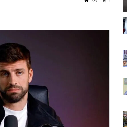
1323
0