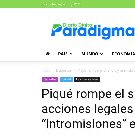
miércoles, agosto 5, 2026
Diario
Paradigma
PAÍS
MUNDO
ECONOMÍ
Inicio
Deportes
Piqué rompe el silencio y anuncia a
Deportes
Fútbol
Internacionales
Piqué rompe el s
acciones legales
“intromisiones” e