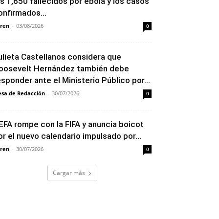
os 1,650 fallecidos por ébola y los casos
onfirmados...
ren
-
03/08/2026
0
ulieta Castellanos considera que
oosevelt Hernández también debe
esponder ante el Ministerio Público por...
sa de Redacción
-
30/07/2026
0
EFA rompe con la FIFA y anuncia boicot
or el nuevo calendario impulsado por...
ren
-
30/07/2026
0
Cargar más