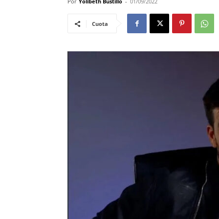
Por
Yolibeth Bustillo
-
01/09/2022
Cuota