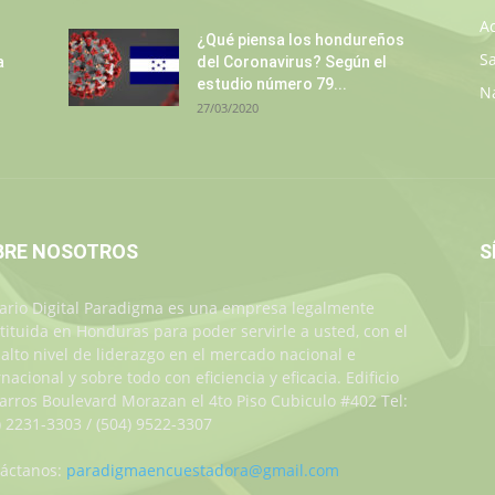
A
¿Qué piensa los hondureños
S
a
del Coronavirus? Según el
estudio número 79...
N
27/03/2020
BRE NOSOTROS
S
iario Digital Paradigma es una empresa legalmente
tituida en Honduras para poder servirle a usted, con el
alto nivel de liderazgo en el mercado nacional e
rnacional y sobre todo con eficiencia y eficacia. Edificio
Jarros Boulevard Morazan el 4to Piso Cubiculo #402 Tel:
) 2231-3303 / (504) 9522-3307
áctanos:
paradigmaencuestadora@gmail.com