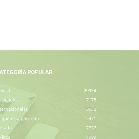
ATEGORÍA POPULAR
ticia
20954
acionales
17178
ternacionales
13932
o que está pasando
12471
ortada
7327
lítica
4999