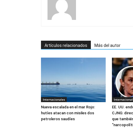
Artículos relacionados
Más del autor
Internacionales
Internacional
Nueva escalada en el mar Rojo:
EE. UU. end
hutíes atacan con misiles dos
CJNG: direc
petroleros saudíes
que también
“narcopolít