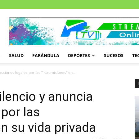
A
SALUD
FARÁNDULA
DEPORTES
SUCESOS
TE
cciones legales por las “intromisiones” en...
ilencio y anuncia
 por las
n su vida privada