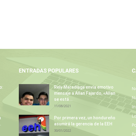
ENTRADAS POPULARES
C
o:
Rely Maradiaga envía emotivo
No
mensaje a Allan Fajardo, «Allan
N
se está...
11/08/2021
In
L
n
Por primera vez, un hondureño
.
asumirá la gerencia de la EEH
P
30/01/2022
Po