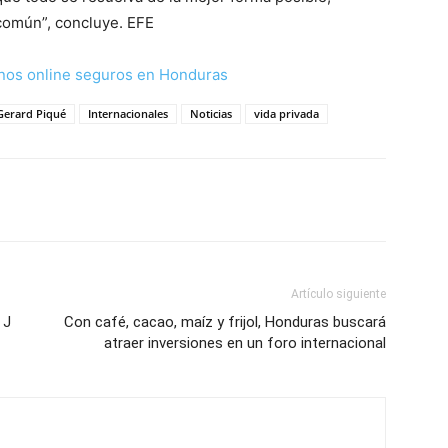
 común”, concluye. EFE
nos online seguros en Honduras
Gerard Piqué
Internacionales
Noticias
vida privada
Artículo siguiente
 J
Con café, cacao, maíz y frijol, Honduras buscará
atraer inversiones en un foro internacional