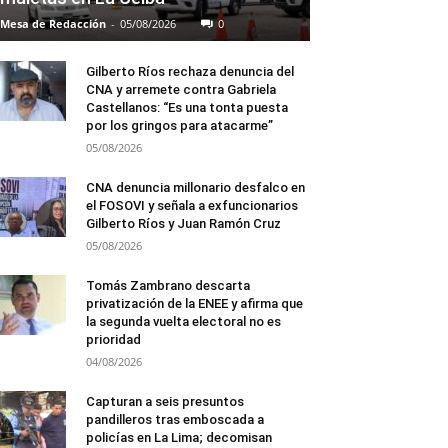
Mesa de Redacción
-
05/08/2026
0
Gilberto Ríos rechaza denuncia del
CNA y arremete contra Gabriela
Castellanos: “Es una tonta puesta
por los gringos para atacarme”
05/08/2026
CNA denuncia millonario desfalco en
el FOSOVI y señala a exfuncionarios
Gilberto Ríos y Juan Ramón Cruz
05/08/2026
Tomás Zambrano descarta
privatización de la ENEE y afirma que
la segunda vuelta electoral no es
prioridad
04/08/2026
Capturan a seis presuntos
pandilleros tras emboscada a
policías en La Lima; decomisan