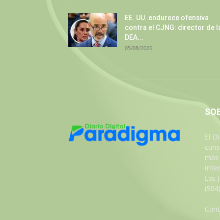
EE. UU. endurece ofensiva
contra el CJNG: director de l
DEA...
05/08/2026
SO
El D
cons
más 
inte
Los 
(504
Cont