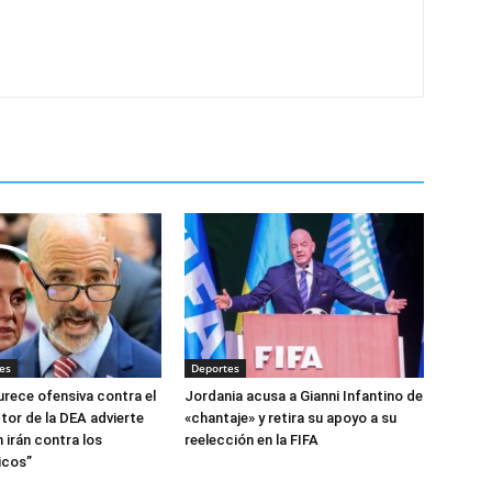
es
Deportes
urece ofensiva contra el
Jordania acusa a Gianni Infantino de
tor de la DEA advierte
«chantaje» y retira su apoyo a su
 irán contra los
reelección en la FIFA
icos”