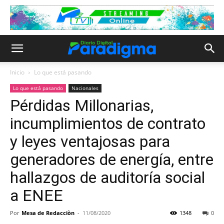
Inicio
Lo que está pasando
Lo que está pasando
Nacionales
Pérdidas Millonarias,
incumplimientos de contrato
y leyes ventajosas para
generadores de energía, entre
hallazgos de auditoría social
a ENEE
Por
Mesa de Redacciòn
-
11/08/2020
1348
0