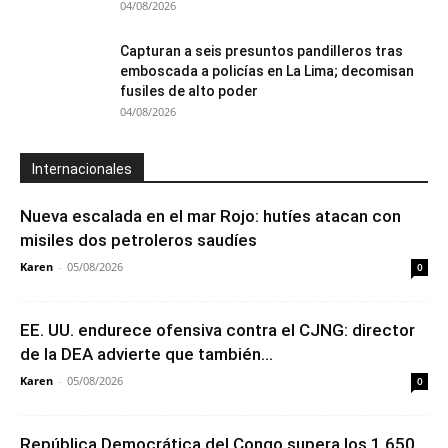
04/08/2026
Capturan a seis presuntos pandilleros tras
emboscada a policías en La Lima; decomisan
fusiles de alto poder
04/08/2026
Internacionales
Nueva escalada en el mar Rojo: hutíes atacan con
misiles dos petroleros saudíes
Karen
-
05/08/2026
0
EE. UU. endurece ofensiva contra el CJNG: director
de la DEA advierte que también...
Karen
-
05/08/2026
0
República Democrática del Congo supera los 1,650