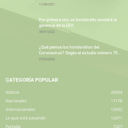
11/08/2021
Por primera vez, un hondureño asumirá la
gerencia de la EEH
30/01/2022
¿Qué piensa los hondureños del
Coronavirus? Según el estudio número 79...
27/03/2020
CATEGORÍA POPULAR
Noticia
20954
Nacionales
17178
Internacionales
13932
Lo que está pasando
12471
Portada
7327