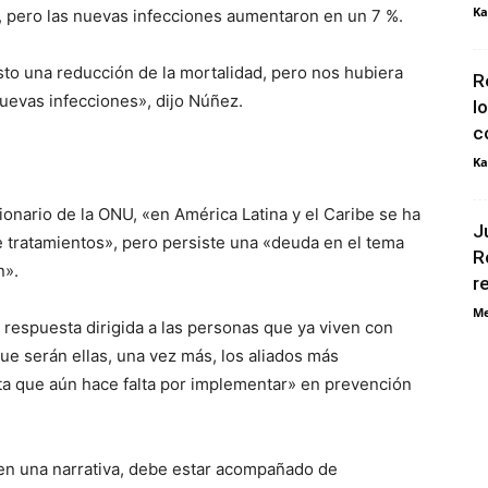
Ka
, pero las nuevas infecciones aumentaron en un 7 %.
sto una reducción de la mortalidad, pero nos hubiera
R
uevas infecciones», dijo Núñez.
l
c
Ka
cionario de la ONU, «en América Latina y el Caribe se ha
J
 tratamientos», pero persiste una «deuda en el tema
R
n».
r
Me
 respuesta dirigida a las personas que ya viven con
ue serán ellas, una vez más, los aliados más
 que aún hace falta por implementar» en prevención
en una narrativa, debe estar acompañado de