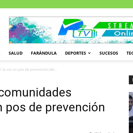
A
SALUD
FARÁNDULA
DEPORTES
SUCESOS
TE
la voz en pos de prevención del...
 comunidades
en pos de prevención