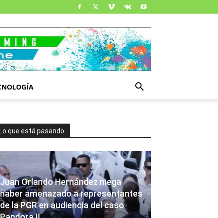
CNOLOGÍA
Lo que está pasando
Juan Orlando Hernández niega
haber amenazado a representantes
de la PGR en audiencia del caso
Pandora II