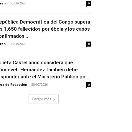
ren
-
05/08/2026
0
epública Democrática del Congo supera
os 1,650 fallecidos por ébola y los casos
onfirmados...
ren
-
03/08/2026
0
ulieta Castellanos considera que
oosevelt Hernández también debe
esponder ante el Ministerio Público por...
sa de Redacción
-
30/07/2026
0
Cargar más