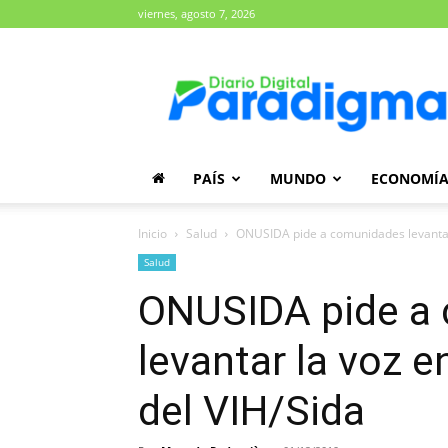
viernes, agosto 7, 2026
Diario
Paradigma
PAÍS
MUNDO
ECONOMÍ
Inicio
Salud
ONUSIDA pide a comunidades levantar 
Salud
ONUSIDA pide a
levantar la voz 
del VIH/Sida