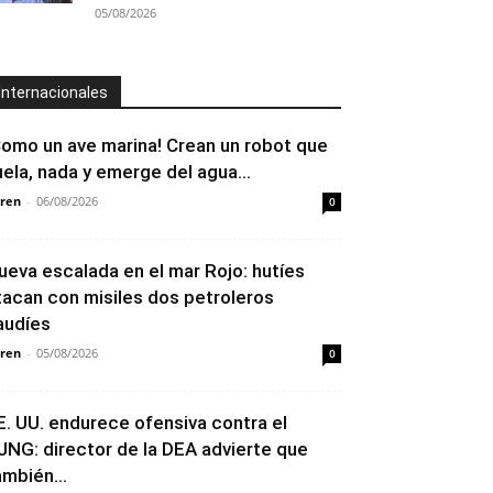
05/08/2026
Internacionales
Como un ave marina! Crean un robot que
uela, nada y emerge del agua...
ren
-
06/08/2026
0
ueva escalada en el mar Rojo: hutíes
tacan con misiles dos petroleros
audíes
ren
-
05/08/2026
0
E. UU. endurece ofensiva contra el
JNG: director de la DEA advierte que
ambién...