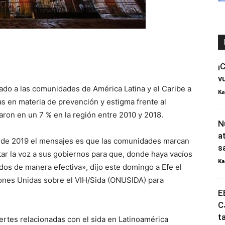
¡
v
ado a las comunidades de América Latina y el Caribe a
Ka
as en materia de prevención y estigma frente al
ron en un 7 % en la región entre 2010 y 2018.
N
a
ida de 2019 el mensajes es que las comunidades marcan
s
tar la voz a sus gobiernos para que, donde haya vacíos
Ka
dos de manera efectiva», dijo este domingo a Efe el
iones Unidas sobre el VIH/Sida (ONUSIDA) para
E
C
t
ertes relacionadas con el sida en Latinoamérica