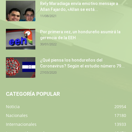
Rely Maradiaga envía emotivo mensaje a
Allan Fajardo, «Allan se está...
11/08/2021
Por primera vez, un hondureño asumirá la
gerencia de la EEH
30/01/2022
¿Qué piensa los hondureños del
Coronavirus? Según el estudio número 79...
27/03/2020
CATEGORÍA POPULAR
Noticia
20954
Nacionales
17180
Internacionales
13933