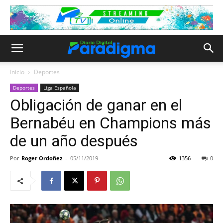
Inicio
Deportes
Deportes
Liga Española
Obligación de ganar en el
Bernabéu en Champions más
de un año después
Por
Roger Ordoñez
-
05/11/2019
1356
0