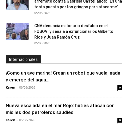
arremete contra Gabriela Castellanos: “Es una
tonta puesta por los gringos para atacarme”
05/08/2026
CNA denuncia millonario desfalco en el
FOSOVI y señala a exfuncionarios Gilberto
Ríos y Juan Ramón Cruz
05/08/2026
Internacionales
¡Como un ave marina! Crean un robot que vuela, nada
y emerge del agua...
Karen
-
06/08/2026
0
Nueva escalada en el mar Rojo: hutíes atacan con
misiles dos petroleros saudíes
Karen
-
05/08/2026
0