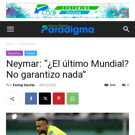
Inicio
Deportes
Deportes
Fútbol
Neymar: “¿El último Mundial?
No garantizo nada”
Por
Fanny Varela
-
09/12/2022
844
0