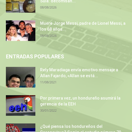
Sula: decomisan...
08/08/2026
Muere Jorge Messi, padre de Lionel Messi, a
los 68 años...
08/08/2026
ENTRADAS POPULARES
Rely Maradiaga envía emotivo mensaje a
Allan Fajardo, «Allan se está...
11/08/2021
Por primera vez, un hondureño asumirá la
gerencia de la EEH
30/01/2022
¿Qué piensa los hondureños del