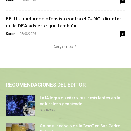
Karen
-
05/08/2026
0
EE. UU. endurece ofensiva contra el CJNG: director
de la DEA advierte que también...
Karen
-
05/08/2026
0
Cargar más
RECOMENDACIONES DEL EDITOR
La IA logra diseñar virus inexistentes en la
naturaleza y enciende...
08/08/2026
Golpe al negocio de la “wax” en San Pedro