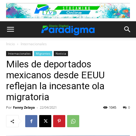
Inicio
Internacionales
Internacionales
Migrantes
Noticia
Miles de deportados
mexicanos desde EEUU
reflejan la incesante ola
migratoria
Por
Fanny Zelaya
-
22/04/2021
1045
0