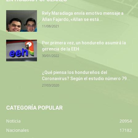
Rely Maradiaga envía emotivo mensaje a
Allan Fajardo, «Allan se está...
11/08/2021
Por primera vez, un hondureño asumirá la
gerencia de la EEH
30/01/2022
¿Qué piensa los hondureños del
Coronavirus? Según el estudio número 79...
27/03/2020
CATEGORÍA POPULAR
Noticia
20954
Nacionales
17182