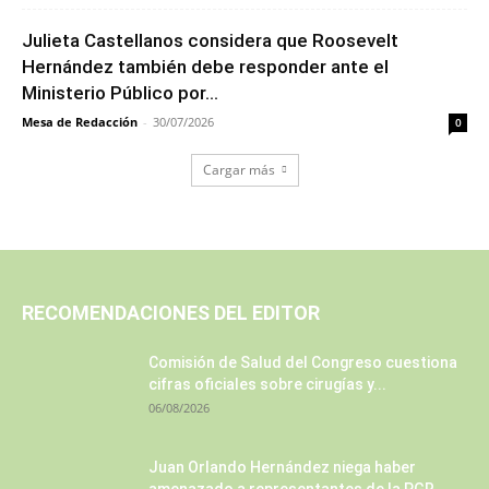
Julieta Castellanos considera que Roosevelt
Hernández también debe responder ante el
Ministerio Público por...
Mesa de Redacción
-
30/07/2026
0
Cargar más
RECOMENDACIONES DEL EDITOR
Comisión de Salud del Congreso cuestiona
cifras oficiales sobre cirugías y...
06/08/2026
Juan Orlando Hernández niega haber