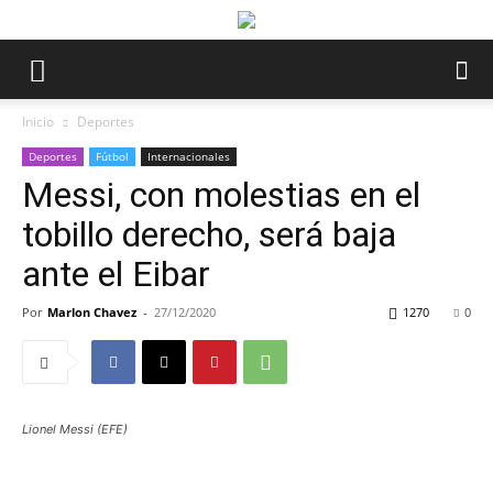
Inicio
Deportes
Deportes
Fútbol
Internacionales
Messi, con molestias en el
tobillo derecho, será baja
ante el Eibar
Por
Marlon Chavez
-
27/12/2020
1270
0
Lionel Messi (EFE)