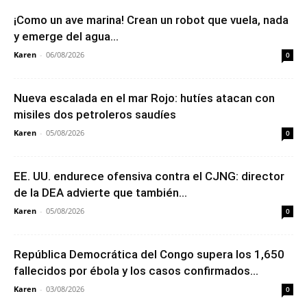
¡Como un ave marina! Crean un robot que vuela, nada
y emerge del agua...
Karen
-
06/08/2026
0
Nueva escalada en el mar Rojo: hutíes atacan con
misiles dos petroleros saudíes
Karen
-
05/08/2026
0
EE. UU. endurece ofensiva contra el CJNG: director
de la DEA advierte que también...
Karen
-
05/08/2026
0
República Democrática del Congo supera los 1,650
fallecidos por ébola y los casos confirmados...
Karen
-
03/08/2026
0