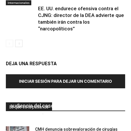
Internacionales
EE. UU. endurece ofensiva contra el
CJNG: director de la DEA advierte que
también irán contra los
“narcopolíticos”
DEJA UNA RESPUESTA
INICIAR SESIÓN PARA DEJAR UN COMENTARIO
Juan Orlando Hernández niega haber
amenazado a representantes de la PGR en
audiencia del caso Pandora II
Lo que está pasando
Mesa de Redacción
-
06/08/2026
0
CMH denuncia sobrevaloración de cirugías