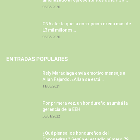
amenazado a representantes de la PGR...
06/08/2026
CNA alerta que la corrupción drena más de
L3 mil millones...
06/08/2026
ENTRADAS POPULARES
Rely Maradiaga envía emotivo mensaje a
Allan Fajardo, «Allan se está...
11/08/2021
Por primera vez, un hondureño asumirá la
gerencia de la EEH
30/01/2022
¿Qué piensa los hondureños del
Coronavirus? Según el estudio número 79...